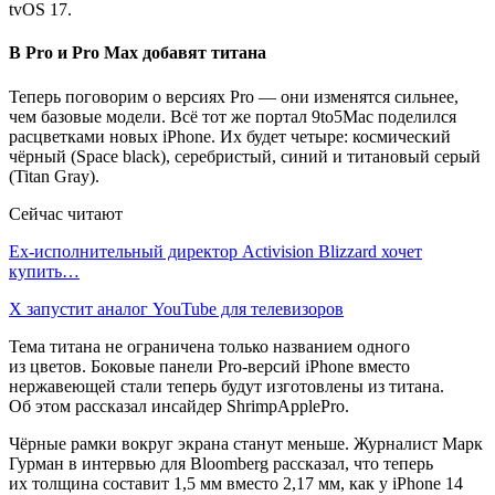
tvOS 17.
В Pro и Pro Max добавят титана
Теперь поговорим о версиях Pro — они изменятся сильнее,
чем базовые модели. Всё тот же портал 9to5Mac поделился
расцветками новых iPhone. Их будет четыре: космический
чёрный (Space black), серебристый, синий и титановый серый
(Titan Gray).
Сейчас читают
Ex-исполнительный директор Activision Blizzard хочет
купить…
X запустит аналог YouTube для телевизоров
Тема титана не ограничена только названием одного
из цветов. Боковые панели Pro-версий iPhone вместо
нержавеющей стали теперь будут изготовлены из титана.
Об этом рассказал инсайдер ShrimpApplePro.
Чёрные рамки вокруг экрана станут меньше. Журналист Марк
Гурман в интервью для Bloomberg рассказал, что теперь
их толщина составит 1,5 мм вместо 2,17 мм, как у iPhone 14