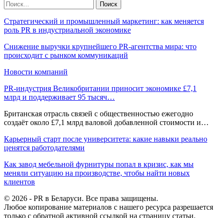
Стратегический и промышленный маркетинг: как меняется
роль PR в индустриальной экономике
Снижение выручки крупнейшего PR-агентства мира: что
происходит с рынком коммуникаций
Новости компаний
PR-индустрия Великобритании приносит экономике £7,1
млрд и поддерживает 95 тысяч…
Британская отрасль связей с общественностью ежегодно
создаёт около £7,1 млрд валовой добавленной стоимости и…
Карьерный старт после университета: какие навыки реально
ценятся работодателями
Как завод мебельной фурнитуры попал в кризис, как мы
меняли ситуацию на производстве, чтобы найти новых
клиентов
© 2026 - PR в Беларуси. Все права защищены.
Любое копирование материалов с нашего ресурса разрешается
только с обратной активной ссылкой на страницу статьи.