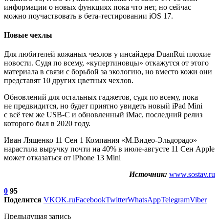
информации о новых функциях пока что нет, но сейчас
можно поучаствовать в бета-тестировании iOS 17.
Новые чехлы
Для любителей кожаных чехлов у инсайдера DuanRui плохие
новости. Судя по всему, «купертиновцы» откажутся от этого
материала в связи с борьбой за экологию, но вместо кожи они
представят 10 других цветных чехлов.
Обновлений для остальных гаджетов, судя по всему, пока
не предвидится, но будет приятно увидеть новый iPad Mini
с всё тем же USB-C и обновленный iMac, последний релиз
которого был в 2020 году.
Иван Лященко 11 Сен 1 Компания «М.Видео-Эльдорадо»
нарастила выручку почти на 40% в июле-августе 11 Сен Apple
может отказаться от iPhone 13 Mini
Источник:
www.sostav.ru
0
95
Поделится
VK
OK.ru
Facebook
Twitter
WhatsApp
Telegram
Viber
Предыдущая запись