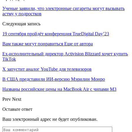
Ученые заявили, что электронные сигареты могут вызывать
астму у подростков
Следующая запись
19 сентября пройдёт конференция TrueDigital Day’23
Вам также могут понравиться
Еще от автора
Ex-исполнительный директор Activision Blizzard хочет купить
TikTok
X запустит аналог YouTube для телевизоров
В США представили ИИ-версию Мэрилин Монро
Названы российские цены на MacBook Air с чипами M3
Prev
Next
Оставьте ответ
Ваш электронный адрес не будет опубликован.