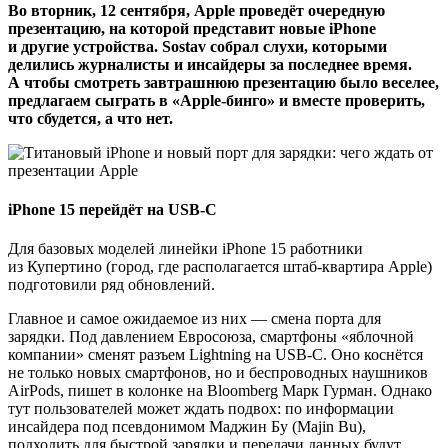
Во вторник, 12 сентября, Apple проведёт очередную
презентацию, на которой представит новые iPhone
и другие устройства. Sostav собрал слухи, которыми
делились журналисты и инсайдеры за последнее время.
А чтобы смотреть завтрашнюю презентацию было веселее,
предлагаем сыграть в «Apple-бинго» и вместе проверить,
что сбудется, а что нет.
iPhone 15 перейдёт на USB-C
Для базовых моделей линейки iPhone 15 работники
из Купертино (город, где располагается штаб-квартира Apple)
подготовили ряд обновлений.
Главное и самое ожидаемое из них — смена порта для
зарядки. Под давлением Евросоюза, смартфоны «яблочной
компании» сменят разъем Lightning на USB-C. Оно коснётся
не только новых смартфонов, но и беспроводных наушников
AirPods, пишет в колонке на Bloomberg Марк Гурман. Однако
тут пользователей может ждать подвох: по информации
инсайдера под псевдонимом Маджин Бу (Majin Bu),
подходить для быстрой зарядки и передачи данных будут