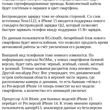
только сертифицированные провода. Комплектный кабель
будет плетёным и окрашен в цвет смартфона.
Беспроводную зарядку тоже не обошли стороной. Со слов
источника Yeux1122, в iPhone 15 вводится поддержка нового
стандарта беспроводной зарядки Qi2, который позволяет
быстрее заряжать телефон ввиду поддержки 15 Вт зарядок.
По данным пользователя RGcloudS, батарейный блок нового
смартфона будет многослойным, что позволит продлить время
автономной работы за счёт увеличения его размеров.
Внешний вид телефонов тоже немного изменится. По
информации портала 9to5Mac, у новых смартфонов базовой
версии, будет пять цветов: чёрный, зелёный, синий, жёлтый
и розовый. Точные названия расцветок пока неизвестны.
Другой инсайдер Росс Янг утверждает, что динамический
остров (небольшая область в верхней части экрана, где
расположены камеры и динамик, то есть бывшая «чёлка»)
из Pro-версий iPhone 14 теперь поместят на все модели
смартфонов, а количество его анимаций увеличат.
Процессор A16 Bionic для базовых моделей iPhone 15
перейдет от Pro версий iPhone 14. К этому мнению пришёл
пользователь aaronp613, анализируя данные из бета-версии