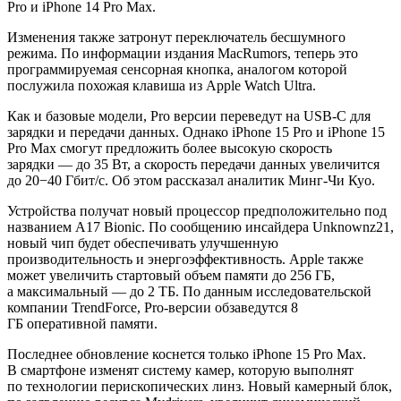
Pro и iPhone 14 Pro Max.
Изменения также затронут переключатель бесшумного
режима. По информации издания MacRumors, теперь это
программируемая сенсорная кнопка, аналогом которой
послужила похожая клавиша из Apple Watch Ultra.
Как и базовые модели, Pro версии переведут на
USB-C для
зарядки и передачи данных. Однако iPhone 15 Pro и iPhone 15
Pro Max смогут предложить более высокую скорость
зарядки — до 35 Вт, а скорость передачи данных увеличится
до 20−40 Гбит/с. Об этом рассказал аналитик Минг-Чи Куо.
Устройства получат новый процессор предположительно под
названием A17 Bionic. По сообщению инсайдера Unknownz21,
новый чип будет обеспечивать улучшенную
производительность и энергоэффективность. Apple также
может увеличить стартовый объем памяти до 256 ГБ,
а максимальный — до 2 ТБ. По данным исследовательской
компании TrendForce, Pro-версии обзаведутся 8
ГБ оперативной памяти.
Последнее обновление коснется только iPhone 15 Pro Max.
В смартфоне изменят систему камер, которую выполнят
по технологии перископических линз. Новый камерный блок,