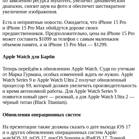
по заявлению ресурса Mydrivers, увеличит динамический
диапазон, снизит шум на фото и обеспечит шестикратное
увеличение изображения.
Есть и неприятные новости. Ожидается, что iPhone 15 Pro
и iPhone 15 Pro Max обойдутся дороже своих
предшественников. Предположительно, цена на iPhone 15 Pro
может составить $1099 за телефон с самым маленьким
объемом памяти, а за iPhone 15 Pro Max — $1299.
Apple Watch для Барби
Теперь перейдём к обновлению Apple Watch. Судя по утечкам
от Марка Гурмана, особых изменений ждать не нужно. Apple
Watch Series 9 и Apple Watch Ultra 2 получат обновленный
процессор S9, который должен увеличить производительность
и время автономной работы. Для Apple Watch Series 9
появится новый цвет — розовый, а для Apple Watch Ultra 2 —
чёрный титан (Black Titanium).
Обновления операционных систем
На презентации также должны сказать о дате выхода iOS 17
и о других обновлениях операционных систем Apple:
watchOS 10, tvOS 17, macOS Sonoma и iPadOS 17. Точной