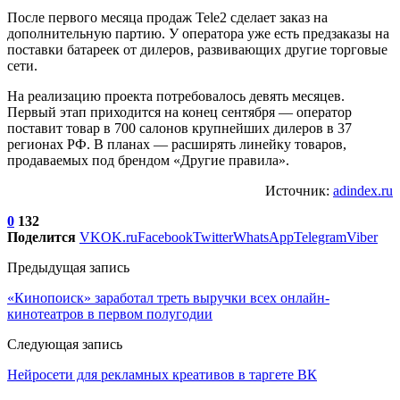
После первого месяца продаж Tele2 сделает заказ на
дополнительную партию. У оператора уже есть предзаказы на
поставки батареек от дилеров, развивающих другие торговые
сети.
На реализацию проекта потребовалось девять месяцев.
Первый этап приходится на конец сентября — оператор
поставит товар в 700 салонов крупнейших дилеров в 37
регионах РФ. В планах — расширять линейку товаров,
продаваемых под брендом «Другие правила».
Источник:
adindex.ru
0
132
Поделится
VK
OK.ru
Facebook
Twitter
WhatsApp
Telegram
Viber
Предыдущая запись
«Кинопоиск» заработал треть выручки всех онлайн-
кинотеатров в первом полугодии
Следующая запись
Нейросети для рекламных креативов в таргете ВК