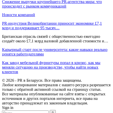
Снижение выручки крупнейшего PR-агентства мира: что
происходит с рынком коммуникаций
Новости компаний
PR-индустрия Великобритании приносит экономике £7,1
млрд и поддерживает 95 тысяч…
Британская отрасль связей с общественностью ежегодно
создаёт около £7,1 млрд валовой добавленной стоимости и…
Карьерный старт после университета: какие навыки реально
ценятся работодателями
Как завод мебельной фурнитуры попал в кризис, как мы
меняли ситуацию на производстве, чтобы найти новых
клиентов
© 2026 - PR в Беларуси. Все права защищены.
Любое копирование материалов с нашего ресурса разрешается
только с обратной активной ссылкой на страницу статьи.
Все материалы опубликованные на сайте взяты с открытых
источников и других порталов интернета, все права на
авторство принадлежат их законным владельцам.
Sign in