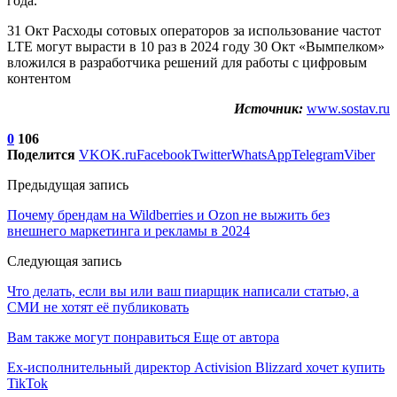
года.
31 Окт Расходы сотовых операторов за использование частот
LTE могут вырасти в 10 раз в 2024 году 30 Окт «Вымпелком»
вложился в разработчика решений для работы с цифровым
контентом
Источник:
www.sostav.ru
0
106
Поделится
VK
OK.ru
Facebook
Twitter
WhatsApp
Telegram
Viber
Предыдущая запись
Почему брендам на Wildberries и Ozon не выжить без
внешнего маркетинга и рекламы в 2024
Следующая запись
Что делать, если вы или ваш пиарщик написали статью, а
СМИ не хотят её публиковать
Вам также могут понравиться
Еще от автора
Ex-исполнительный директор Activision Blizzard хочет купить
TikTok