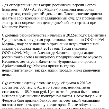
Для определения цены акций российской версии Forbes
(издатель — АО «Ас Рус Медиа») назначена повторная
экспертиза, сообщают «Ведомости». Такое решение принял
девятый арбитражный апелляционный суд, для проведения
экспертизы определили центр судебной экспертизы при
Минюсте России.
Судебные разбирательства начались в 2022-м году: Валентина
Чупринская, конкурсная управляющая компании ООО «ФАФ
Медиа», подала заявление о признании недействительной
сделки о продаже акций 2018 года. Тогда владелец
ООО «ФАФ Медиа» Александр Федотов продал акции
российского Forbes венчурному предпринимателю Мусаеву.
Несколько лет спустя Валентина Чупринская попросила
Арбитражный суд Москвы признать сделку
недействительной, так как акции продали ниже рыночной
цены.
Суд отменил сделку в том же году: её сумма в 2018-м
составила 500 тыс. руб., в то время как номинальная
стоимость — 68,9 млн руб. Целью этой сделки был вывод
активов и уменьшение конкурсной массы. Поскольку в 2019
Федотов был признан банкротом, за счет такой махинации
он хотел погасить долги у кредиторов. После обнуления