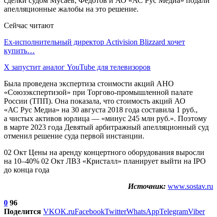
сделки судом Мусаев, Федотов и АО «АС Рус Медиа» подали
апелляционные жалобы на это решение.
Сейчас читают
Ex-исполнительный директор Activision Blizzard хочет
купить…
X запустит аналог YouTube для телевизоров
Была проведена экспертиза стоимости акций АНО
«Союзэкспертизой» при Торгово-промышленной палате
России (ТПП). Она показала, что стоимость акций АО
«АС Рус Медиа» на 30 августа 2018 года составила 1 руб.,
а чистых активов юрлица — «минус 245 млн руб.». Поэтому
в марте 2023 года Девятый арбитражный апелляционный суд
отменил решение суда первой инстанции.
02 Окт Цены на аренду концертного оборудования выросли
на 10–40% 02 Окт ЛВЗ «Кристалл» планирует выйти на IPO
до конца года
Источник:
www.sostav.ru
0
96
Поделится
VK
OK.ru
Facebook
Twitter
WhatsApp
Telegram
Viber