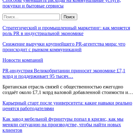
Способы уменьшить расходы на коммунальные услуги,
покупки и бытовые сервисы
Стратегический и промышленный маркетинг: как меняется
роль PR в индустриальной экономике
Снижение выручки крупнейшего PR-агентства мира: что
происходит с рынком коммуникаций
Новости компаний
PR-индустрия Великобритании приносит экономике £7,1
млрд и поддерживает 95 тысяч…
Британская отрасль связей с общественностью ежегодно
создаёт около £7,1 млрд валовой добавленной стоимости и…
Карьерный старт после университета: какие навыки реально
ценятся работодателями
Как завод мебельной фурнитуры попал в кризис, как мы
меняли ситуацию на производстве, чтобы найти новых
клиентов