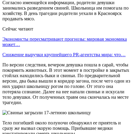
Согласно имеющейся информации, родители девушки
занимались разведением свиней. Школьница им помогала по
хозяйству. В день трагедии родители уехали в Красноярск
продавать мясо.
Сейчас читают
Экономисты пересматривают прогнозы: мировая экономика
может…
Снижение выручки крупнейшего PR-агентства мира: что…
По версии следствия, вечером девушка пошла в сарай, чтобы
покормить животных. В этот момент в постройке в закрытых
стойлах находились быки и свиньи. По предварительной
версии, два быка вышли в коридор загона, после чего один из
них ударил школьницу рогом по голове. От этого она
потеряла сознание. Далее на нее напали свиньи и искусали
тело девушки. От полученных травм она скончалась на месте
трагедии.
Тело погибшей около полуночи обнаружил ее приятель и
сразу же вызвал скорую помощь. Прибывшие медики
констатировали смерть школьницы.