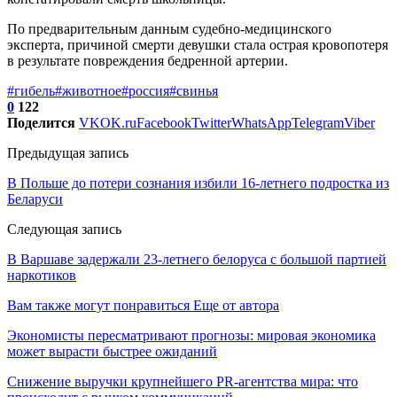
По предварительным данным судебно-медицинского
эксперта, причиной смерти девушки стала острая кровопотеря
в результате повреждения бедренной артерии.
#гибель
#животное
#россия
#свинья
0
122
Поделится
VK
OK.ru
Facebook
Twitter
WhatsApp
Telegram
Viber
Предыдущая запись
В Польше до потери сознания избили 16-летнего подростка из
Беларуси
Следующая запись
В Варшаве задержали 23-летнего белоруса с большой партией
наркотиков
Вам также могут понравиться
Еще от автора
Экономисты пересматривают прогнозы: мировая экономика
может вырасти быстрее ожиданий
Снижение выручки крупнейшего PR-агентства мира: что