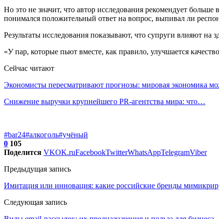
Но это не значит, что автор исследования рекомендует больше
понимался положительный ответ на вопрос, выпивал ли респон
Результаты исследования показывают, что супруги влияют на зд
«У пар, которые пьют вместе, как правило, улучшается качество
Сейчас читают
Экономисты пересматривают прогнозы: мировая экономика м
Снижение выручки крупнейшего PR-агентства мира: что…
#bar24
#алкоголь
#учёный
0
105
Поделится
VK
OK.ru
Facebook
Twitter
WhatsApp
Telegram
Viber
Предыдущая запись
Имитация или инновация: какие российские бренды мимикри
Следующая запись
Виды email-рассылок: их предназначения и польза для бизнеса