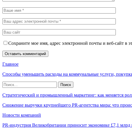
Сохраните мое имя, адрес электронной почты и веб-сайт в э
Главное
Способы уменьшить расходы на коммунальные услуги, покупк
Стратегический и промышленный маркетинг: как меняется рол
Снижение выручки крупнейшего PR-агентства мира: что прои
Новости компаний
PR-индустрия Великобритании приносит экономике £7,1 млрд