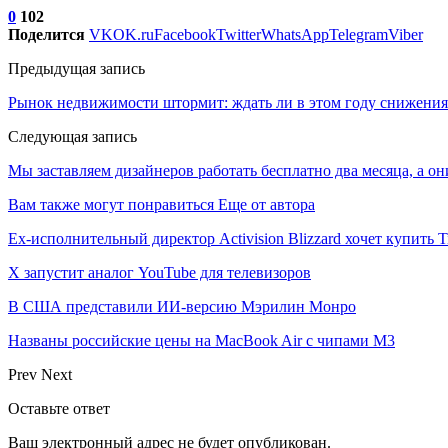
0
102
Поделится
VK
OK.ru
Facebook
Twitter
WhatsApp
Telegram
Viber
Предыдущая запись
Рынок недвижимости штормит: ждать ли в этом году снижения
Следующая запись
Мы заставляем дизайнеров работать бесплатно два месяца, а он
Вам также могут понравиться
Еще от автора
Ex-исполнительный директор Activision Blizzard хочет купить T
X запустит аналог YouTube для телевизоров
В США представили ИИ-версию Мэрилин Монро
Названы российские цены на MacBook Air с чипами M3
Prev
Next
Оставьте ответ
Ваш электронный адрес не будет опубликован.