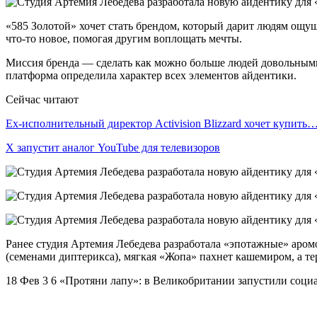
«585 Золотой» хочет стать брендом, который дарит людям ощу
что-то новое, помогая другим воплощать мечты.
Миссия бренда — сделать как можно больше людей довольными 
платформа определила характер всех элементов айдентики.
Сейчас читают
Ex-исполнительный директор Activision Blizzard хочет купить
X запустит аналог YouTube для телевизоров
Ранее студия Артемия Лебедева разработала «эпотажные» аром
(семенами диптерикса), мягкая «Жопа» пахнет кашемиром, а т
18 Фев 3 6 «Протяни лапу»: в Великобритании запустили соц