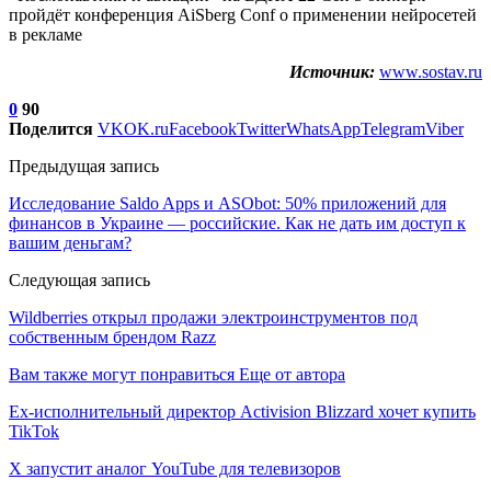
пройдёт конференция AiSberg Conf о применении нейросетей
в рекламе
Источник:
www.sostav.ru
0
90
Поделится
VK
OK.ru
Facebook
Twitter
WhatsApp
Telegram
Viber
Предыдущая запись
Исследование Saldo Apps и ASObot: 50% приложений для
финансов в Украине — российские. Как не дать им доступ к
вашим деньгам?
Следующая запись
Wildberries открыл продажи электроинструментов под
собственным брендом Razz
Вам также могут понравиться
Еще от автора
Ex-исполнительный директор Activision Blizzard хочет купить
TikTok
X запустит аналог YouTube для телевизоров