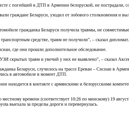
есте с погибшей в ДТП в Армении белоруской, не пострадали, с
довали граждане Беларуси, уходил от лобового столкновения и в
автомобиле гражданка Беларуси получила травмы, не совместимые
транспортным средстве, травм не получили", – сказал дипломат.
сиан, где они прошли дополнительное обследование.
 УЗИ скрытых травм и увечий у них не выявлено", – сказал Аксе
ажданка Беларуси, случилось на трассе Ереван – Сисиан в Арме
ились в автомобиле в момент ДТП.
ии находится в контакте с армянскими и белорусскими компете
 местному времени (соответствует 10:26 по минскому) 19 авгус
yota выехала за пределы дороги и перевернулась.