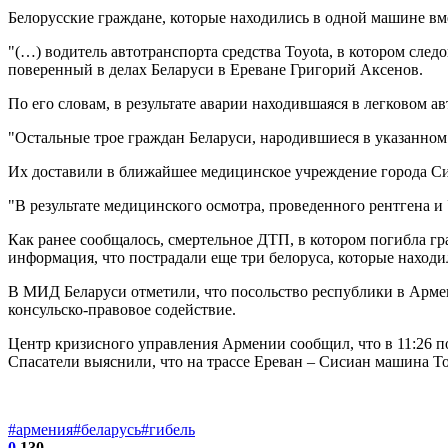
Белорусские граждане, которые находились в одной машине вм
"(…) водитель автотранспорта средства Toyota, в котором сле
поверенный в делах Беларуси в Ереване Григорий Аксенов.
По его словам, в результате аварии находившаяся в легковом 
"Остальные трое граждан Беларуси, народившиеся в указанном 
Их доставили в ближайшее медицинское учреждение города Си
"В результате медицинского осмотра, проведенного рентгена и
Как ранее сообщалось, смертельное ДТП, в котором погибла гр
информация, что пострадали еще три белоруса, которые наход
В МИД Беларуси отметили, что посольство республики в Армен
консульско-правовое содействие.
Центр кризисного управления Армении сообщил, что в 11:26 по
Спасатели выяснили, что на трассе Ереван – Сисиан машина To
#армения
#беларусь
#гибель
0
130