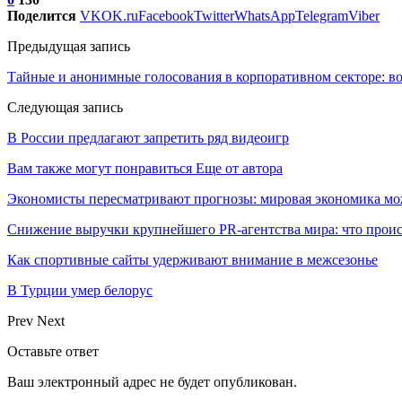
Поделится
VK
OK.ru
Facebook
Twitter
WhatsApp
Telegram
Viber
Предыдущая запись
Тайные и анонимные голосования в корпоративном секторе: в
Следующая запись
В России предлагают запретить ряд видеоигр
Вам также могут понравиться
Еще от автора
Экономисты пересматривают прогнозы: мировая экономика мо
Снижение выручки крупнейшего PR-агентства мира: что прои
Как спортивные сайты удерживают внимание в межсезонье
В Турции умер белорус
Prev
Next
Оставьте ответ
Ваш электронный адрес не будет опубликован.