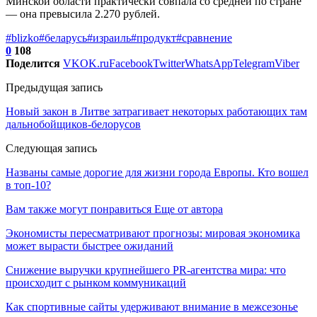
Минской области практически совпала со средней по стране
— она превысила 2.270 рублей.
#blizko
#беларусь
#израиль
#продукт
#сравнение
0
108
Поделится
VK
OK.ru
Facebook
Twitter
WhatsApp
Telegram
Viber
Предыдущая запись
Новый закон в Литве затрагивает некоторых работающих там
дальнобойщиков-белорусов
Следующая запись
Названы самые дорогие для жизни города Европы. Кто вошел
в топ-10?
Вам также могут понравиться
Еще от автора
Экономисты пересматривают прогнозы: мировая экономика
может вырасти быстрее ожиданий
Снижение выручки крупнейшего PR-агентства мира: что
происходит с рынком коммуникаций
Как спортивные сайты удерживают внимание в межсезонье