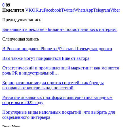
0
89
Поделится
VK
OK.ru
Facebook
Twitter
WhatsApp
Telegram
Viber
Предыдущая запись
Близняшки в рекламе «Билайн» посмотрели весь интернет
Следующая запись
В России продают iPhone за $72 тыс. Почему так дорого
Вам также могут понравиться
Еще от автора
Стратегический и промышленный маркетинг: как меняется
роль PR в индустриальной…
Корпоративные медиа против соцсетей: как бренды
возвращают контроль над повесткой
Развитие локальных платформ и альтернатива западным
соцсетям в 2025 году
Популярные виды напольных покрытий: что выбрать для
современного интерьера
Prev
Next