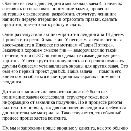
Обычно на текст для лендинга мы закладываем 4–5 недель:
составить и согласовать понимание задачи, провести
интервью с экспертами, разработать структуру лендинга,
написать первую итерацию и отработать правки, сделать
прототип, презентовать работу и сдать.
Один раз запустили акцию «прототип лендинга за 14 дней».
Пришёл интересный заказчик. У него самая технологичная
квест-комната в Ижевске по мотивам «Гарри Поттера».
Заказчик в хорошем смысле гик — заморочился до такой
степени, что из LED-экранов сделал те самые движущиеся
картины. У него круто это получилось и он решил помогать
другим бизнесам: устанавливать экраны для других задач. Это
был его первый проект для b2b. Наша задача — помочь его
клиентам разобраться в светодиодных экранах с помощью
лендинга.
До этапа «написать первую итерацию» всё было ок:
понимание задачи согласовали, структуру тоже, всю
информацию от заказчика получили. Но в процессе работы
над текстом поняли, что для наполнения лендинга требуются
дополнительные материалы. Такое случается, это обычный
процесс производства контента.
Ну, мы и запросили новые вводные у клиента, как это обычно