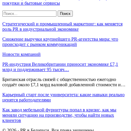
покупки и бытовые сервисы
Стратегический и промышленный маркетинг: как меняется
роль PR в индустриальной экономике
Снижение выручки крупнейшего PR-агентства мира: что
происходит с рынком коммуникаций
Новости компаний
PR-индустрия Великобритании приносит экономике £7,1
млрд и поддерживает 95 тысяч…
Британская отрасль связей с общественностью ежегодно
создаёт около £7,1 млрд валовой добавленной стоимости и…
Карьерный старт после университета: какие навыки реально
ценятся работодателями
Как завод мебельной фурнитуры попал в кризис, как мы
меняли ситуацию на производстве, чтобы найти новых
клиентов
© 2026 - PR в Беларуси. Все права защищены.