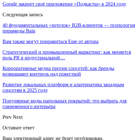
Google закроет своё приложение «Подкасты» в 2024 году
Следующая запись
40 фундаментальных «хотелок» B2B-клиентов — психология
пирамиды Bain
Вам также могут понравиться
Еще от автора
Стратегический и промышленный маркетинг: как меняется
роль PR в индустриальной…
Корпоративные медиа против соцсетей: как бренды
возвращают контроль над повесткой
Развитие локальных платформ и альтернатива западным
соцсетям в 2025 году
Популярные виды напольных покрытий: что выбрать для
современного интерьера
Prev
Next
Оставьте ответ
Ваш электронный адрес не будет опубликован.