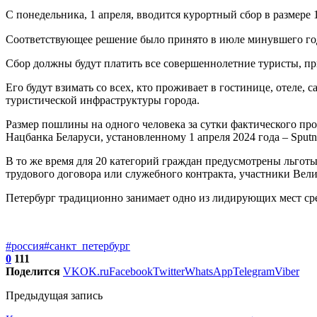
С понедельника, 1 апреля, вводится курортный сбор в размере 
Соответствующее решение было принято в июле минувшего го
Сбор должны будут платить все совершеннолетние туристы, пр
Его будут взимать со всех, кто проживает в гостинице, отеле,
туристической инфраструктуры города.
Размер пошлины на одного человека за сутки фактического про
Нацбанка Беларуси, установленному 1 апреля 2024 года – Sputni
В то же время для 20 категорий граждан предусмотрены льгот
трудового договора или служебного контракта, участники Вел
Петербург традиционно занимает одно из лидирующих мест сре
#россия
#санкт_петербург
0
111
Поделится
VK
OK.ru
Facebook
Twitter
WhatsApp
Telegram
Viber
Предыдущая запись