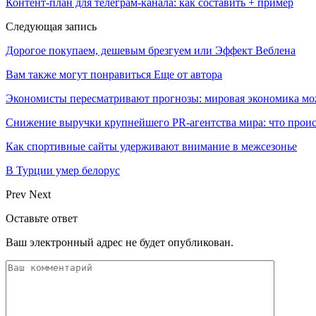
Контент-план для телеграм-канала: как составить + пример
Следующая запись
Дорогое покупаем, дешевым брезгуем или Эффект Веблена
Вам также могут понравиться
Еще от автора
Экономисты пересматривают прогнозы: мировая экономика мо
Снижение выручки крупнейшего PR-агентства мира: что прои
Как спортивные сайты удерживают внимание в межсезонье
В Турции умер белорус
Prev
Next
Оставьте ответ
Ваш электронный адрес не будет опубликован.