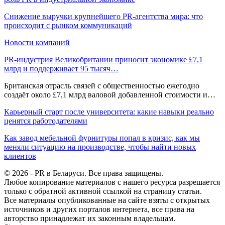
Снижение выручки крупнейшего PR-агентства мира: что
происходит с рынком коммуникаций
Новости компаний
PR-индустрия Великобритании приносит экономике £7,1
млрд и поддерживает 95 тысяч…
Британская отрасль связей с общественностью ежегодно
создаёт около £7,1 млрд валовой добавленной стоимости и…
Карьерный старт после университета: какие навыки реально
ценятся работодателями
Как завод мебельной фурнитуры попал в кризис, как мы
меняли ситуацию на производстве, чтобы найти новых
клиентов
© 2026 - PR в Беларуси. Все права защищены.
Любое копирование материалов с нашего ресурса разрешается
только с обратной активной ссылкой на страницу статьи.
Все материалы опубликованные на сайте взяты с открытых
источников и других порталов интернета, все права на
авторство принадлежат их законным владельцам.