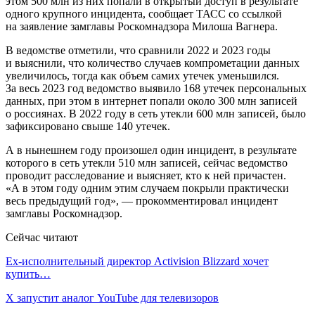
этом 500 млн из них попали в открытый доступ в результате
одного крупного инцидента, сообщает ТАСС со ссылкой
на заявление замглавы Роскомнадзора Милоша Вагнера.
В ведомстве отметили, что сравнили 2022 и 2023 годы
и выяснили, что количество случаев компрометации данных
увеличилось, тогда как объем самих утечек уменьшился.
За весь 2023 год ведомство выявило 168 утечек персональных
данных, при этом в интернет попали около 300 млн записей
о россиянах. В 2022 году в сеть утекли 600 млн записей, было
зафиксировано свыше 140 утечек.
А в нынешнем году произошел один инцидент, в результате
которого в сеть утекли 510 млн записей, сейчас ведомство
проводит расследование и выясняет, кто к ней причастен.
«А в этом году одним этим случаем покрыли практически
весь предыдущий год», — прокомментировал инцидент
замглавы Роскомнадзор.
Сейчас читают
Ex-исполнительный директор Activision Blizzard хочет
купить…
X запустит аналог YouTube для телевизоров