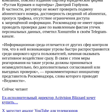
компаний, пояснил изданию партнёр юридической фирмы
«Рустам Курмаев и партнёры» Дмитрий Горбунов.
В частности, регулятор не может проверить подмену
абонентского номера, достоверность сведений об абонентах,
пропуск трафика, отсутствие ограничения доступа
к запрещённой информации. Роскомнадзор не имеет право
проводить проверки даже по выявленным фактам утечек
персональных данных, отметил Хинштейн в своём Telegram-
канале.
«Информационная среда отличается от других сфер контроля
тем, что в ней возникающие угрозы быстро распространяются
среди широкого круга пользователей, начиная оказывать
негативное воздействие сразу. В связи с этим меры
реагирования на такие угрозы должны приниматься
незамедлительно, без дополнительных согласований или
выездных проверок», — прокомментировал инициативу
представитель Роскомнадзора, слова которого приводят
«Ведомости».
Сейчас читают
Ex-исполнительный директор Activision Blizzard хочет
купить…
X запустит аналог YouTube для телевизоров