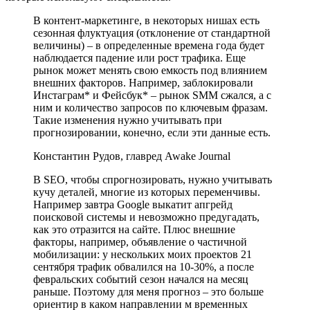
В контент-маркетинге, в некоторых нишах есть
сезонная флуктуация (отклонение от стандартной
величины) – в определенные времена года будет
наблюдается падение или рост трафика. Еще
рынок может менять свою емкость под влиянием
внешних факторов. Например, заблокировали
Инстаграм* и Фейсбук* – рынок SMM сжался, а с
ним и количество запросов по ключевым фразам.
Такие изменения нужно учитывать при
прогнозировании, конечно, если эти данные есть.
Константин Рудов, главред Awake Journal
В SEO, чтобы спрогнозировать, нужно учитывать
кучу деталей, многие из которых переменчивы.
Например завтра Google выкатит апгрейд
поисковой системы и невозможно предугадать,
как это отразится на сайте. Плюс внешние
факторы, например, объявление о частичной
мобилизации: у нескольких моих проектов 21
сентября трафик обвалился на 10-30%, а после
февральских событий сезон начался на месяц
раньше. Поэтому для меня прогноз – это больше
ориентир в каком направлении м временных