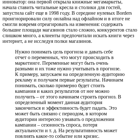
инноватор: она первой открыла книжные мегамаркеты,
начала ставить читальные кресла и столики для гостей,
запустила сайт еще в 1998 году. В середине нулевых Borders
проигнорировали силу онлайна над офлайном и в итоге не
смогли вовремя отреагировать на изменения: содержать
большие площади магазинов стало сложно, конкурентов стало
слишком много, а клиенты предпочитали искать книги через
интернет, а не исследуя полки магазинов.
Нужно понимать цель прогноза и давать себе
отчет о переменных, что могут происходить в
маркетинге. Переменные могут быть очень
разными и их тоже нужно учитывать в прогнозе.
К примеру, запускаем на определенную аудиторию
рекламу и получаем первые результаты. Начинаем
понимать, сколько примерно будет стоить
кампания и каких результатов от нее можно
получить – от этого начинаем строить прогноз. В
определенный момент данная аудитория
закончиться и эффективность будет падать. Это
может быть связано с периодом, в котором
аудитории интересно узнавать о предложении
кампании – сезонность спроса, потеря
актуальности и т. д. На результативность может
повлиять какое-то событие или кризис.