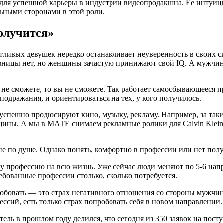
ля успешной карьеры в индустрии видеопродакшна. Ее интуиция
льными сторонами в этой роли.
получится»
ивых девушек нередко останавливает неуверенность в своих сил
разницы нет, но женщины зачастую принижают свой IQ. А мужчи
 не сможете, то вы не сможете. Так работает самосбывающееся п
подражания, и ориентироваться на тех, у кого получилось.
 успешно продюсируют кино, музыку, рекламу. Например, за та
ины. А мы в МАТЕ снимаем рекламные ролики для Calvin Klein,
не по душе. Однако понять, комфортно в профессии или нет полу
у профессию на всю жизнь. Уже сейчас люди меняют по 5-6 напр
ебованные профессии столько, сколько потребуется.
обовать — это страх негативного отношения со стороны мужчин
ссий, есть только страх попробовать себя в новом направлении.
ль в прошлом году делился, что сегодня из 350 заявок на пост