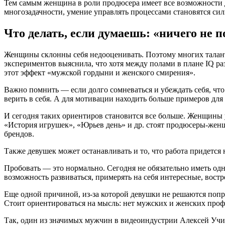
Тем самым женщина в роли продюсера имеет все возможности д
многозадачности, умение управлять процессами становятся си
Что делать, если думаешь: «ничего не 
Женщины склонны себя недооценивать. Поэтому многих талантл
экспериментов выяснила, что хотя между полами в плане IQ 
этот эффект «мужской гордыни и женского смирения».
Важно помнить — если долго сомневаться и убеждать себя, что
верить в себя. А для мотивации находить больше примеров для 
И сегодня таких ориентиров становится все больше. Женщины
«История игрушек», «Юрьев день» и др. стоят продюсеры-женщ
брендов.
Также девушек может останавливать и то, что работа придется 
Пробовать — это нормально. Сегодня не обязательно иметь одн
возможность развиваться, примерять на себя интересные, востр
Еще одной причиной, из-за которой девушки не решаются попр
Стоит ориентироваться на мысль: нет мужских и женских профе
Так, один из значимых мужчин в видеоиндустрии Алексей Учите