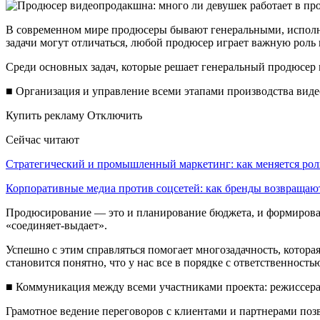
В современном мире продюсеры бывают генеральными, исполнит
задачи могут отличаться, любой продюсер играет важную роль 
Среди основных задач, которые решает генеральный продюсер
■ Организация и управление всеми этапами производства виде
Купить рекламу Отключить
Сейчас читают
Стратегический и промышленный маркетинг: как меняется ро
Корпоративные медиа против соцсетей: как бренды возвраща
Продюсирование — это и планирование бюджета, и формировани
«соединяет-выдает».
Успешно с этим справляться помогает многозадачность, котора
становится понятно, что у нас все в порядке с ответственност
■ Коммуникация между всеми участниками проекта: режиссера
Грамотное ведение переговоров с клиентами и партнерами поз