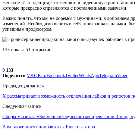
женские. И тенденция, что женщин в видеоиндустрии становит
которые прекрасно справляются с поставленными задачами.
Важно понять, что мы не боремся с мужчинами, а дополняем д
изменений. Необходимо верить в себя, прокачивать навыки, бы
успешным продюсером.
153 показа 51 открытие
0
133
Поделится
VK
OK.ru
Facebook
Twitter
WhatsApp
Telegram
Viber
Предыдущая запись
X рассматривает возможность отключения лайков и репостов п
Следующая запись
Сборы мюзикла «Бременские музыканты» превысили 3 млрд р
Вам также могут понравиться
Еще от автора