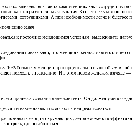
ирают больше баллов в таких компетенциях как «сотрудничество 
нщин характеризует сильная эмпатия. За счет нее мы хорошо ос
тнерами, сотрудниками. А при необходимости легче и быстрее 
выполнению задач
ироваться к постоянно меняющимся условиям, выдерживать нагру
сследования показывают, что женщины выносливы и отлично спр
фон.
а 8–10% больше, у женщин пропорционально выше объем в лобны
меняет подход к управлению. И в этом новом женском взгляде —
всего процесса создания видеоконтента. Он должен уметь созда
 распознавать эмоции окружающих дает возможность эффективн
ь контроль, где позаботиться.