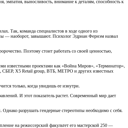
, эмпатия, выносливость, внимание к деталям, способность к
ах. Так, команда специалистов в ходе одного из
ны — наоборот, завышают. Психолог Эдриан Фернэм назвал
ророчество. Поэтому стоит работать со своей ценностью,
кими известными проектами как «Война Миров», «Терминатор»,
 СБЕР, X5 Retail group, ВТБ, МЕТРО и других известных
чится только, когда увидишь ее изнутри.
авлений. И этот показатель растет. Современный мир дает
. Однако разрушать гендерные стереотипы необходимо с себя.
упление на режиссерский факультет его мастерской 250 —