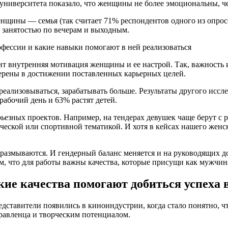
 университета показало, что женщины не более эмоциональны, 
щины — семья (так считает 71% респондентов одного из опросо
 занятостью по вечерам и выходным.
ит внутренняя мотивация женщины и ее настрой. Так, важность
верены в достижении поставленных карьерных целей.
реализовываться, зарабатывать больше. Результаты другого иссле
рабочий день и 63% растят детей.
ьезных проектов. Например, на тендерах девушек чаще берут с
ической или спортивной тематикой. И хотя в кейсах нашего жен
 размываются. И гендерный баланс меняется и на руководящих 
м, что для работы важны качества, которые присущи как мужчин
кие качества помогают добиться успеха 
дставители появились в киноиндустрии, когда стало понятно, чт
равленца и творческим потенциалом.