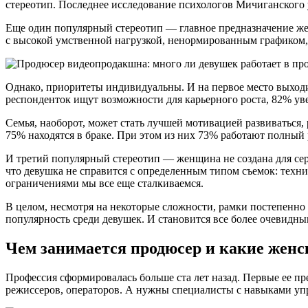
стереотип. Последнее исследование психологов Мичиганского
Еще один популярный стереотип — главное предназначение жен
с высокой умственной нагрузкой, ненормированным графиком,
Однако, приоритеты индивидуальны. И на первое место выход
респонденток ищут возможности для карьерного роста, 82% у
Семья, наоборот, может стать лучшей мотивацией развиваться, 
75% находятся в браке. При этом из них 73% работают полный 
И третий популярный стереотип — женщина не создана для сер
что девушка не справится с определенным типом съемок: техн
ограничениями мы все еще сталкиваемся.
В целом, несмотря на некоторые сложности, рамки постепенно
популярность среди девушек. И становится все более очевидны
Чем занимается продюсер и какие женс
Профессия сформировалась больше ста лет назад. Первые ее пре
режиссеров, операторов. А нужны специалисты с навыками уп