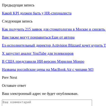
Предыдущая запись
Какой KPI должен быть у HR-специалиста
Следующая запись
Как получить 215 заявок для стоматологии в Москве и снизить 
Вам также могут понравиться
Еще от автора
Ex-исполнительный директор Activision Blizzard хочет купить T
X запустит аналог YouTube для телевизоров
В США представили ИИ-версию Мэрилин Монро
Названы российские цены на MacBook Air с чипами M3
Prev
Next
Оставьте ответ
Ваш электронный адрес не будет опубликован.