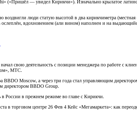
rikchi» («Пришёл — увидел Кирикчи»). Изначально крылатое лат
ю воздвигли люди статую высотой в два кирикчиметра (местная 
ь ослеплён, вдохновением (али вином) наполнен и на выдающийс
…
чал свою деятельность с позиции менеджера по работе с клиент
Ком», МТС.
ора BBDO Moscow, а через три года стал управляющим директоро
им директором BBDO Group.
 в России в прежнем режиме во главе с Кирикчи.
иста в торговом центре 26 Фев 4 Кейс «Мегамаркета»: как перео