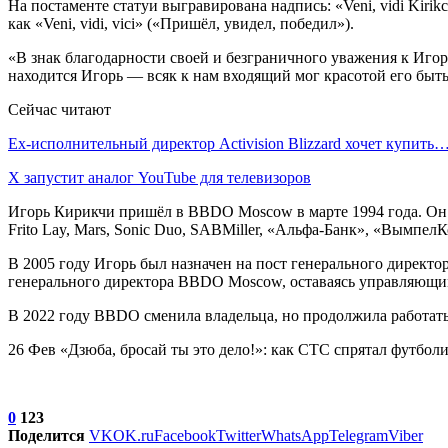
На постаменте статуи выгравирована надпись: «Veni, vidi Ki
как «Veni, vidi, vici» («Пришёл, увидел, победил»).
«В знак благодарности своей и безграничного уважения к Игор
находится Игорь — всяк к нам входящий мог красотой его быт
Сейчас читают
Ex-исполнительный директор Activision Blizzard хочет купить
X запустит аналог YouTube для телевизоров
Игорь Кирикчи пришёл в BBDO Moscow в марте 1994 года. Он на
Frito Lay, Mars, Sonic Duo, SABMiller, «Альфа-Банк», «Вымпел
В 2005 году Игорь был назначен на пост генерального директ
генерального директора BBDO Moscow, оставаясь управляющ
В 2022 году BBDO сменила владельца, но продолжила работать
26 Фев «Дзюба, бросай ты это дело!»: как СТС спрятал футбол
0
123
Поделится
VK
OK.ru
Facebook
Twitter
WhatsApp
Telegram
Viber