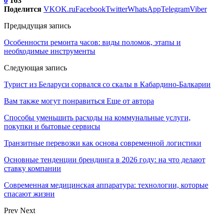
0
163
Поделится
VK
OK.ru
Facebook
Twitter
WhatsApp
Telegram
Viber
Предыдущая запись
Особенности ремонта часов: виды поломок, этапы и
необходимые инструменты
Следующая запись
Турист из Беларуси сорвался со скалы в Кабардино-Балкарии
Вам также могут понравиться
Еще от автора
Способы уменьшить расходы на коммунальные услуги,
покупки и бытовые сервисы
Транзитные перевозки как основа современной логистики
Основные тенденции брендинга в 2026 году: на что делают
ставку компании
Современная медицинская аппаратура: технологии, которые
спасают жизни
Prev
Next