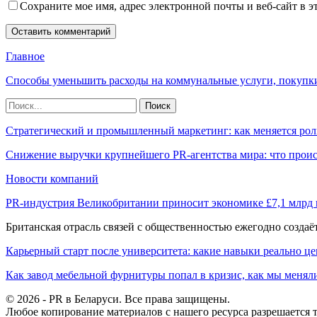
Сохраните мое имя, адрес электронной почты и веб-сайт в э
Главное
Способы уменьшить расходы на коммунальные услуги, покупк
Стратегический и промышленный маркетинг: как меняется рол
Снижение выручки крупнейшего PR-агентства мира: что прои
Новости компаний
PR-индустрия Великобритании приносит экономике £7,1 млрд
Британская отрасль связей с общественностью ежегодно созда
Карьерный старт после университета: какие навыки реально це
Как завод мебельной фурнитуры попал в кризис, как мы менял
© 2026 - PR в Беларуси. Все права защищены.
Любое копирование материалов с нашего ресурса разрешается т