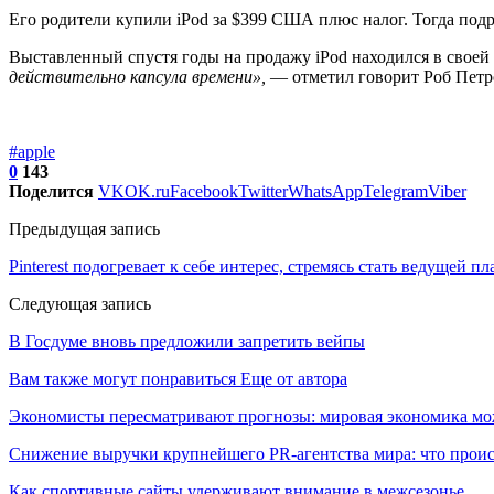
Его родители купили iPod за $399 США плюс налог. Тогда подр
Выставленный спустя годы на продажу iPod находился в своей 
действительно капсула времени»,
— отметил говорит Роб Петро
#apple
0
143
Поделится
VK
OK.ru
Facebook
Twitter
WhatsApp
Telegram
Viber
Предыдущая запись
Pinterest подогревает к себе интерес, стремясь стать ведущей 
Следующая запись
В Госдуме вновь предложили запретить вейпы
Вам также могут понравиться
Еще от автора
Экономисты пересматривают прогнозы: мировая экономика мо
Снижение выручки крупнейшего PR-агентства мира: что прои
Как спортивные сайты удерживают внимание в межсезонье