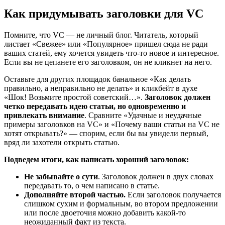
Как придумывать заголовки для VC
Помните, что VC — не личный блог. Читатель, который
листает «Свежее» или «Популярное» пришел сюда не ради
ваших статей, ему хочется увидеть что-то новое и интересное.
Если вы не цепанете его заголовком, он не кликнет на него.
Оставьте для других площадок банальное «Как делать
правильно, а неправильно не делать» и кликбейт в духе
«Шок! Возьмите простой советский…».
Заголовок должен
четко передавать идею статьи, но одновременно и
привлекать внимание
. Сравните «Удачные и неудачные
примеры заголовков на VC» и «Почему ваши статьи на VC не
хотят открывать?» — спорим, если бы вы увидели первый,
вряд ли захотели открыть статью.
Подведем итоги, как написать хороший заголовок:
Не забывайте о сути
. Заголовок должен в двух словах
передавать то, о чем написано в статье.
Дополняйте второй частью.
Если заголовок получается
слишком сухим и формальным, во втором предложении
или после двоеточия можно добавить какой-то
неожиданный факт из текста.