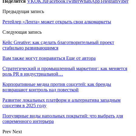
Поделится
VK
OK.ru
Facebook
Twitter
WhatsApp
Telegram
Viber
Предыдущая запись
Ретейлер «Лента» может открыть свои алкомаркеты
Следующая запись
Кейс Greative: как сделать благотворительный проект
стабильно развивающимся
Вам также могут понравиться
Еще от автора
Стратегический и промышленный маркетинг: как меняется
роль PR в индустриальной…
Корпоративные медиа против соцсетей: как бренды
возвращают контроль над повесткой
Развитие локальных платформ и альтернатива западным
соцсетям в 2025 году
Популярные виды напольных покрытий: что выбрать для
современного интерьера
Prev
Next