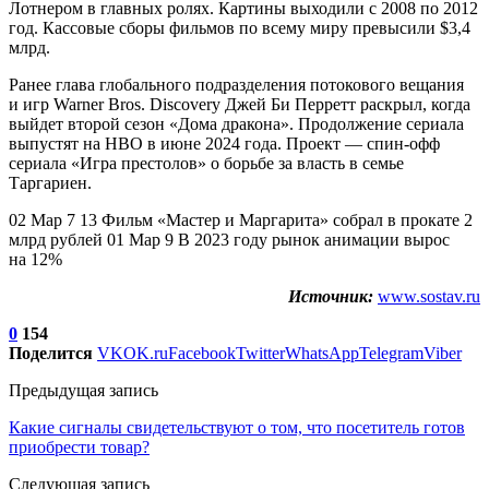
Лотнером в главных ролях. Картины выходили с 2008 по 2012
год. Кассовые сборы фильмов по всему миру превысили $3,4
млрд.
Ранее глава глобального подразделения потокового вещания
и игр Warner Bros. Discovery Джей Би Перретт раскрыл, когда
выйдет второй сезон «Дома дракона». Продолжение сериала
выпустят на HBO в июне 2024 года. Проект — спин-офф
сериала «Игра престолов» о борьбе за власть в семье
Таргариен.
02 Мар 7 13 Фильм «Мастер и Маргарита» собрал в прокате 2
млрд рублей 01 Мар 9 В 2023 году рынок анимации вырос
на 12%
Источник:
www.sostav.ru
0
154
Поделится
VK
OK.ru
Facebook
Twitter
WhatsApp
Telegram
Viber
Предыдущая запись
Какие сигналы свидетельствуют о том, что посетитель готов
приобрести товар?
Следующая запись