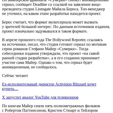
сериал, сообщает Deadline со ссылкой на заявление вице-
президента студии Lionsgate Майкла Бернса. Топ-менеджер
не уточнил, на каком этапе разработки находится проект.
Бернс считает, что формат мультсериала может вызвать
у зрителей большой интерес. По данным источников издания,
проект изначально задумывался в таком формате.
В апреле прошлого года The Hollywood Reporter, ссылаясь
на источники, писал, что студия готовит сериал по мотивам
серии романов Стефани Майер «Сумерки». Тогда
собеседники издания утверждали, что проект «на самой
ранней стадии разработки», а в его создании принимает
участие сама Майер. Однако о том, что сериал будет
анимационным, не сообщалось.
Сейчас читают
Ex-исполнительный директор Activision Blizzard хочет
купить…
X запустит аналог YouTube для телевизоров
По книгам Майер сняли пять полнометражных фильмов
с Робертом Паттинсоном, Кристен Стюарт и Тейлором