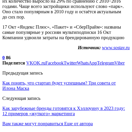
их количество выросло на 29% по сравнению с 2010−2016
годами. Чаще всего застройщики используют слово «парк».
Оно стало популярным в 2010 году и остаётся актуальным
до сих пор.
17 Окт «Яндекс Плюс», «Пакет» и «СберПрайм»: названы
самые популярные у россиян мультиподписки 16 Окт
Компании удвоили затраты на брендированную продукцию
Источник:
www.sostav.ru
0
86
Поделится
VK
OK.ru
Facebook
Twitter
WhatsApp
Telegram
Viber
Предыдущая запись
Как понять, что стартап будет успешным? Три совета от
Илона Маска
Следующая запись
Как зарубежные бренды готовятся к Хэллоуину в 2023 году:
12 примеров «жуткого» маркетинга
Вам также могут понравиться
Еще от автора