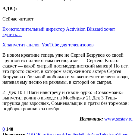
АДВ ):
Сейчас читают
Ex-исполнительный директор Activision Blizzard хочет
купить…
X запустит аналог YouTube для телевизоров
В новом креативе теперь уже не Сергей Безруков со своей
группой исполняют нам песню, а мы — Сергею. Кто-то
скажет — какой хитрый постмодернистский маневр! Но нет,
это просто сюжет, в котором заслуженного актера Сергея
Безрукова с большой любовью и уважением «троллят» люди,
напевая ему песню из рекламы, в которой он сыграл.
21 Дек 10 1 Шаги навстречу и сквозь бурю: «Совкомбанк»
выпустил ролик о выходе на Мосбиржу 21 Дек 3 Тушь-
игрушка для взрослых, Сомневальщик и траты без тормозов:
подборка роликов за ноябрь
Источник:
www.sostav.ru
0
140
Поделится
VK
OK.ru
Facebook
Twitter
WhatsApp
Telegram
Viber