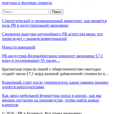
покупки и бытовые сервисы
Стратегический и промышленный маркетинг: как меняется
роль PR в индустриальной экономике
Снижение выручки крупнейшего PR-агентства мира: что
происходит с рынком коммуникаций
Новости компаний
PR-индустрия Великобритании приносит экономике £7,1
млрд и поддерживает 95 тысяч…
Британская отрасль связей с общественностью ежегодно
создаёт около £7,1 млрд валовой добавленной стоимости и…
Карьерный старт после университета: какие навыки реально
ценятся работодателями
Как завод мебельной фурнитуры попал в кризис, как мы
меняли ситуацию на производстве, чтобы найти новых
клиентов
© 2026 - PR в Беларуси. Все права защищены.