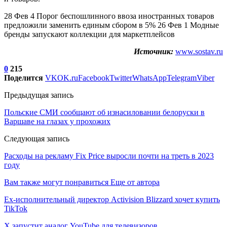
28 Фев 4 Порог беспошлинного ввоза иностранных товаров
предложили заменить единым сбором в 5% 26 Фев 1 Модные
бренды запускают коллекции для маркетплейсов
Источник:
www.sostav.ru
0
215
Поделится
VK
OK.ru
Facebook
Twitter
WhatsApp
Telegram
Viber
Предыдущая запись
Польские СМИ сообщают об изнасиловании белоруски в
Варшаве на глазах у прохожих
Следующая запись
Расходы на рекламу Fix Price выросли почти на треть в 2023
году
Вам также могут понравиться
Еще от автора
Ex-исполнительный директор Activision Blizzard хочет купить
TikTok
X запустит аналог YouTube для телевизоров