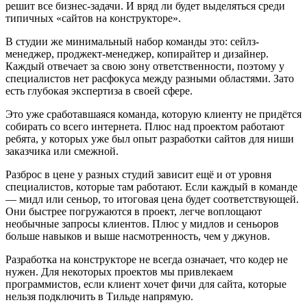
решит все бизнес-задачи. И вряд ли будет выделяться среди
типичных «сайтов на конструкторе».
В студии же минимальный набор команды это: сейлз-
менеджер, проджект-менеджер, копирайтер и дизайнер.
Каждый отвечает за свою зону ответственности, поэтому у
специалистов нет расфокуса между разными областями. Зато
есть глубокая экспертиза в своей сфере.
Это уже сработавшаяся команда, которую клиенту не придётся
собирать со всего интернета. Плюс над проектом работают
ребята, у которых уже был опыт разработки сайтов для ниши
заказчика или смежной.
Разброс в цене у разных студий зависит ещё и от уровня
специалистов, которые там работают. Если каждый в команде
— мидл или сеньор, то итоговая цена будет соответствующей.
Они быстрее погружаются в проект, легче воплощают
необычные запросы клиентов. Плюс у мидлов и сеньоров
больше навыков и выше насмотренность, чем у джунов.
Разработка на конструкторе не всегда означает, что кодер не
нужен. Для некоторых проектов мы привлекаем
программистов, если клиент хочет фичи для сайта, которые
нельзя подключить в Тильде напрямую.