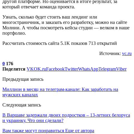
другой платформе. Но оценивается в итоге результат, за
который отвечает команда проекта.
Узнать, сколько будет стоить ваш лендинг или
многостраничник, и заказать его разработку, можно на сайте
Молнии. А чтобы посмотреть кейсы студии — велком в наше
портфолио.
Рассчитать стоимость сайта 5.1K показов 713 открытий
Источник:
vc.ru
0
176
Поделится
VK
OK.ru
Facebook
Twitter
WhatsApp
Telegram
Viber
Предыдущая запись
Миллион в месяц на телеграм-канале: Как заработать на
мужских каналах
Следующая запись
В Варшаве задержали двоих подростков – 13-летних белоруса
и украинку. Что они сделали?
Вам также могут понравиться
Еще от автора