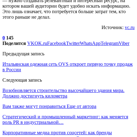
— нужно создавать релевантный и интересный ресурс, на
котором вашей аудитории будет удобно искать информацию.
Это лишь означает, что потребуется больше затрат тем, кто
этого раньше не делал.
Источник:
vc.ru
0
145
Поделится
VK
OK.ru
Facebook
Twitter
WhatsApp
Telegram
Viber
Предыдущая запись
Итальянская одежная сеть OVS откроет первую точку продаж
в России
Следующая запись
Возобновляется строительство высочайшего здания мира.
Должно достигнуть километра
Вам также могут понравиться
Еще от автора
Стратегический и промышленный маркетинг: как меняется
роль PR в индустриальной…
Корпоративные медиа против соцсетей: как бренды