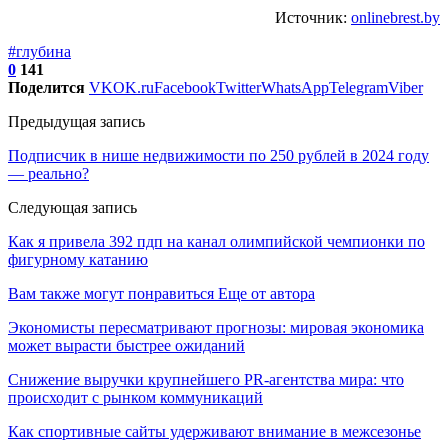
Источник:
onlinebrest.by
#глубина
0
141
Поделится
VK
OK.ru
Facebook
Twitter
WhatsApp
Telegram
Viber
Предыдущая запись
Подписчик в нише недвижимости по 250 рублей в 2024 году
— реально?
Следующая запись
Как я привела 392 пдп на канал олимпийской чемпионки по
фигурному катанию
Вам также могут понравиться
Еще от автора
Экономисты пересматривают прогнозы: мировая экономика
может вырасти быстрее ожиданий
Снижение выручки крупнейшего PR-агентства мира: что
происходит с рынком коммуникаций
Как спортивные сайты удерживают внимание в межсезонье