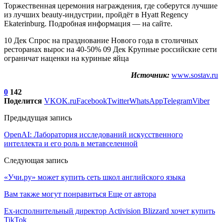
Торжественная церемония награждения, где соберутся лучшие
из лучших beauty-индустрии, пройдёт в Hyatt Regency
Ekaterinburg. Подробная информация — на сайте.
10 Дек Спрос на празднование Нового года в столичных
ресторанах вырос на 40-50% 09 Дек Крупные российские сети
ограничат наценки на куриные яйца
Источник:
www.sostav.ru
0
142
Поделится
VK
OK.ru
Facebook
Twitter
WhatsApp
Telegram
Viber
Предыдущая запись
OpenAI: Лаборатория исследований искусственного
интеллекта и его роль в метавселенной
Следующая запись
«Учи.ру» может купить сеть школ английского языка
Вам также могут понравиться
Еще от автора
Ex-исполнительный директор Activision Blizzard хочет купить
TikTok