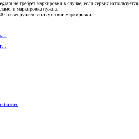
legram не требует маркировки в случае, если сервис использует
кламе, и маркировка нужна.
700 тысяч рублей за отсутствие маркировки.
ль…
ют…
й бизнес