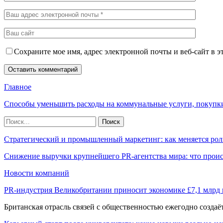
Сохраните мое имя, адрес электронной почты и веб-сайт в э
Главное
Способы уменьшить расходы на коммунальные услуги, покупк
Стратегический и промышленный маркетинг: как меняется рол
Снижение выручки крупнейшего PR-агентства мира: что прои
Новости компаний
PR-индустрия Великобритании приносит экономике £7,1 млрд
Британская отрасль связей с общественностью ежегодно созда