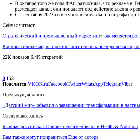
В октябре того же года ФАС разъясняла, что реклама в Te
размещает канал, они попадают под действие закона о ре
С 1 сентября 2023-го вступил в силу закон о штрафах до 
Сейчас читают
Стратегический и промышленный маркетинг: как меняется ро
Корпоративные медиа против соцсетей: как бренды возвраща
22K показов 6.4K открытий
0
153
Поделится
VK
OK.ru
Facebook
Twitter
WhatsApp
Telegram
Viber
Предыдущая запись
«Детский мир» объявил о завершении трансформации в частны
Следующая запись
Бывшая российская Danone переименована в Health & Nutrition
Вам также могут понравиться
Еще от автора