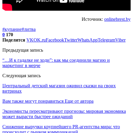
Источник:
onlinebrest.by
#купание
#литва
0
170
Поделится
VK
OK.ru
Facebook
Twitter
WhatsApp
Telegram
Viber
Предыдущая запись
“…И к гадалке не ходи”: как мы соединили магию и
маркетинг в мерче
Следующая запись
Центральный детский магазин оживил сказки на своих
витринах
Вам также могут понравиться
Еще от автора
Экономисты пересматривают прогнозы: мировая экономика
может вырасти быстрее ожиданий
Снижение выручки крупнейшего PR-агентства мира: что
происходит с рынком коммуникаций