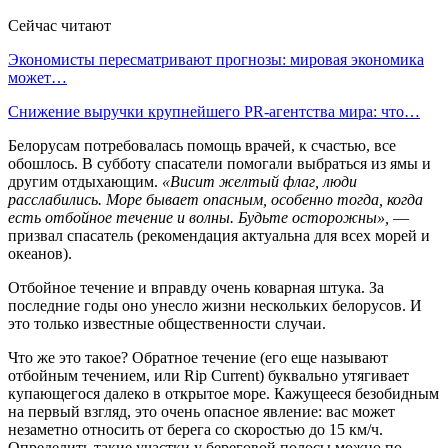
Сейчас читают
Экономисты пересматривают прогнозы: мировая экономика
может…
Снижение выручки крупнейшего PR-агентства мира: что…
Белорусам потребовалась помощь врачей, к счастью, все
обошлось. В субботу спасатели помогали выбраться из ямы и
другим отдыхающим.
«Висит желтый флаг, люди
расслабились. Море бывает опасным, особенно тогда, когда
есть отбойное течение и волны. Будьте осторожны»,
—
призвал спасатель (рекомендация актуальна для всех морей и
океанов).
Отбойное течение и вправду очень коварная штука. За
последние годы оно унесло жизни нескольких белорусов. И
это только известные общественности случаи.
Что же это такое? Обратное течение (его еще называют
отбойным течением, или Rip Current) буквально утягивает
купающегося далеко в открытое море. Кажущееся безобидным
на первый взгляд, это очень опасное явление: вас может
незаметно относить от берега со скоростью до 15 км/ч.
Определить такие участки у береговой полосы можно по