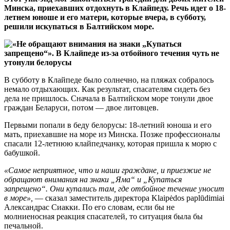
Минска, приехавших отдохнуть в Клайпеду. Речь идет о 18-
летнем юноше и его матери, которые вчера, в субботу,
решили искупаться в Балтийском море.
В субботу в Клайпеде было солнечно, на пляжах собралось
немало отдыхающих. Как результат, спасателям сидеть без
дела не пришлось. Сначала в Балтийском море тонули двое
граждан Беларуси, потом — двое литовцев.
Первыми попали в беду белорусы: 18-летний юноша и его
мать, приехавшие на море из Минска. Позже профессионалы
спасали 12-летнюю клайпедчанку, которая пришла к морю с
бабушкой.
«Самое неприятное, что и наши граждане, и приезжие не
обращают внимания на знаки „Яма“ и „Купаться
запрещено“. Они купались там, где отбойное течение уносит
в море»,
— сказал заместитель директора Klaipėdos paplūdimiai
Александрас Сиакки. По его словам, если бы не
молниеносная реакция спасателей, то ситуация была бы
печальной.