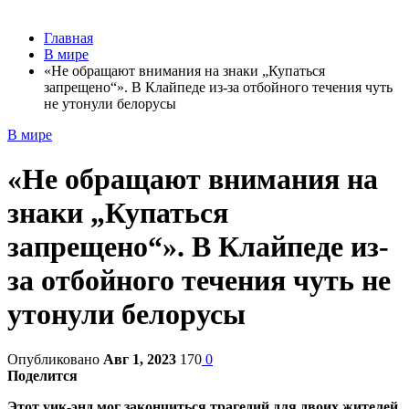
Главная
В мире
«Не обращают внимания на знаки „Купаться
запрещено“». В Клайпеде из-за отбойного течения чуть
не утонули белорусы
В мире
«Не обращают внимания на
знаки „Купаться
запрещено“». В Клайпеде из-
за отбойного течения чуть не
утонули белорусы
Опубликовано
Авг 1, 2023
170
0
Поделится
Этот уик-энд мог закончиться трагедий для двоих жителей