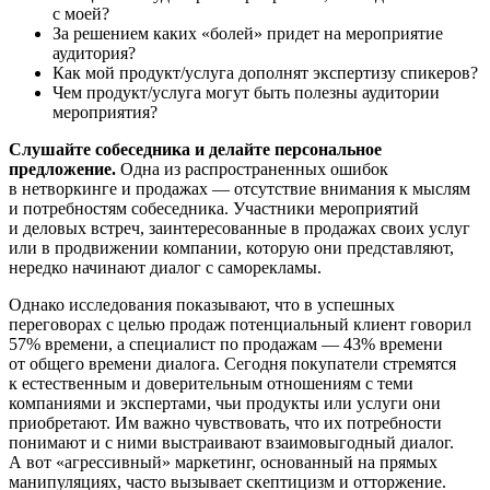
с моей?
За решением каких «болей» придет на мероприятие
аудитория?
Как мой продукт/услуга дополнят экспертизу спикеров?
Чем продукт/услуга могут быть полезны аудитории
мероприятия?
Слушайте собеседника и делайте персональное
предложение.
Одна из распространенных ошибок
в нетворкинге и продажах — отсутствие внимания к мыслям
и потребностям собеседника. Участники мероприятий
и деловых встреч, заинтересованные в продажах своих услуг
или в продвижении компании, которую они представляют,
нередко начинают диалог с саморекламы.
Однако исследования показывают, что в успешных
переговорах с целью продаж потенциальный клиент говорил
57% времени, а специалист по продажам — 43% времени
от общего времени диалога. Сегодня покупатели стремятся
к естественным и доверительным отношениям с теми
компаниями и экспертами, чьи продукты или услуги они
приобретают. Им важно чувствовать, что их потребности
понимают и с ними выстраивают взаимовыгодный диалог.
А вот «агрессивный» маркетинг, основанный на прямых
манипуляциях, часто вызывает скептицизм и отторжение.