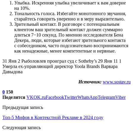
Улыбка. Искренняя улыбка увеличивает к вам доверие
на 10%.
Тональность голоса. Избегайте монотонного звучания,
старайтесь говорить уверенно и в меру выразительно.
Зрительный контакт. В разговоре с потенциальным
клиентом ваш зрительный контакт должен суммарно
длиться 7−10 секунд. По мнению исследователя Бена
Декера, люди, которые избегают зрительного контакта
с собеседником, часто подсознательно воспринимаются
как ненадежные, менее компетентные и нервные.
31 Янв 2 Рыболовлев проиграл суд с Sotheby’s 29 Янв 11 1
Умерла ex-управляющий директор Yoola Brands Варвара
Давыдова
Источник:
www.sostav.ru
0
150
Поделится
VK
OK.ru
Facebook
Twitter
WhatsApp
Telegram
Viber
Предыдущая запись
Топ-5 Мифов в Контекстной Рекламе в 2024 году
Следующая запись