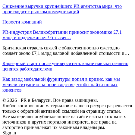
Снижение выручки крупнейшего PR-агентства мира: что
происходит с рынком коммуникаций
Новости компаний
PR-индустрия Великобритании приносит экономике £7,1
млрд и поддерживает 95 тысяч…
Британская отрасль связей с общественностью ежегодно
создаёт около £7,1 млрд валовой добавленной стоимости и…
Карьерный старт после университета: какие навыки реально
ценятся работодателями
Как завод мебельной фурнитуры попал в кризис, как мы
меняли ситуацию на производстве, чтобы найти новых
клиентов
© 2026 - PR в Беларуси. Все права защищены.
Любое копирование материалов с нашего ресурса разрешается
только с обратной активной ссылкой на страницу статьи.
Все материалы опубликованные на сайте взяты с открытых
источников и других порталов интернета, все права на
авторство принадлежат их законным владельцам.
Sign in