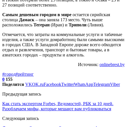
27 позиций соответственно.
Самым дешевым городом в мире
остается сирийская
столица
Дамаск
– она заняла 173 место. Чуть выше
расположились
Тегеран
(Иран) и
Триполи
(Ливия).
Отмечается, что затраты на коммунальные услуги и табачные
изделия, а также услуги домработниц были самыми высокими
в городах США. В Западной Европе дороже всего обходится
отдых и развлечения, транспорт и бытовые товары, а в
азиатских городах – продукты и алкоголь.
Источник:
onlinebrest.by
#город
#рейтинг
0
155
Поделится
VK
OK.ru
Facebook
Twitter
WhatsApp
Telegram
Viber
Предыдущая запись
Как стать экспертом Forbes, Ведомостей, РБК за 10 дней.
Разоблачаем мифы, которые мешают вам публиковаться
Следующая запись