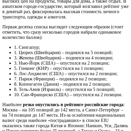
высоких цен на продукты, товары для дома, а также отдых. В
азиатском городе-государстве, который возглавил рейтинг уже
в девятый раз, фиксировалась высокая стоимость личного
транспорта, одежды и алкоголя.
Первая десятка списка выглядит следующим образом (стоит
отметить, что сразу несколько городов набрали одинаковое
количество баллов):
1. Сингапур;
1. Цюрих (Швейцария) – поднялся на 5 позиций;
3. Женева (Швейцария) – поднялся на 4 позиции;
3. Нью-Йорк (США) – опустился на 2 позиции;
5. Гонконг (КНР) – опустился на 1 позицию;
6. Лос-Анджелес (США) – опустился на 2 позиции;
7. Париж (Франция) – поднялся на 2 позиции;
8. Копенгаген (Дания) – поднялся на 2 позиции;
8. Тель-Авив (Израиль) – опустился на 5 позиций;
10. Сан-Франциско (США) – опустился на 2 позиции.
Наиболее
резко опустились в рейтинге российские города
:
Москва – на 105 позиций до 142 места, а Санкт-Петербург –
на 74 позиции до 147 места. Из-за ослабления национальных
валют среди наиболее «пострадавших» в списке EIU
оказались также города Китая и Японии: Нанкин, Уси, Далянь
и Пекин потеряли более 25 позиций, а Токио и Осака – 23 и