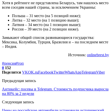
Хотя в рейтинге не представлена Беларусь, там нашлось место
всем соседям нашей страны, за исключением Украины:
Польша – 31 место (на 5 позиций ниже);
Литва – 32 место (на 1 позицию выше);
Латвия – 34 место (на 1 позицию выше);
Россия – 39 место (на 2 позиции ниже).
Замыкают общий список развивающиеся государства:
Мексика, Колумбия, Турция, Бразилия и – на последнем месте
– Индия.
Источник:
onlinebrest.by
#пенсия
#топ
0
152
Поделится
VK
OK.ru
Facebook
Twitter
WhatsApp
Telegram
Viber
Предыдущая запись
Антикейс: посевы в Telegram. Стоимость подписчика выросла
на 80% за 2 недели
Следующая запись
Цены на российские автомобили установили исторический