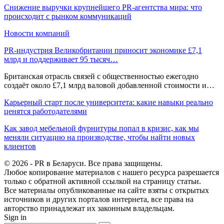
Снижение выручки крупнейшего PR-агентства мира: что
происходит с рынком коммуникаций
Новости компаний
PR-индустрия Великобритании приносит экономике £7,1
млрд и поддерживает 95 тысяч…
Британская отрасль связей с общественностью ежегодно
создаёт около £7,1 млрд валовой добавленной стоимости и…
Карьерный старт после университета: какие навыки реально
ценятся работодателями
Как завод мебельной фурнитуры попал в кризис, как мы
меняли ситуацию на производстве, чтобы найти новых
клиентов
© 2026 - PR в Беларуси. Все права защищены.
Любое копирование материалов с нашего ресурса разрешается
только с обратной активной ссылкой на страницу статьи.
Все материалы опубликованные на сайте взяты с открытых
источников и других порталов интернета, все права на
авторство принадлежат их законным владельцам.
Sign in