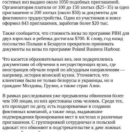
гостевых виз выдано около 1050 подобных приглашений.
Организаторам платили от 100 до 150 злотых ($25−35) за одно
приглашение и 200 злотых (около $50) за документы для
фиктивного трудоустройства. Один из участников и вовсе
оформил 843 приглашения, заработав более $20 тыс.
Также сообщается, что стоимость визы по программе PBH для
двух взрослых и ребенка достигала $700. К слову, год назад
посольство Польши в Беларуси прекратило принимать
документы на визы по программе Poland Business Harbour.
Что касается образовательных виз, они подкреплялись
документами об обучении в несуществующих вузах, где
иностранцев обучали порой по абсурдным направлениям —
например, история японской кухни. Уточняется, что
клиентами были не только белорусы и украинцы, но и
граждане Молдовы, Грузии, а также стран Азии.
В рамках расследования уже предъявлены обвинения более
чем 100 лицам, из них арестованы семь человек. Среди тех,
кто проходит по делу, есть подозреваемые в создании
фиктивных компаний, а также лица, выдававшие
подтверждения бронирования мест в хостелах и различные
приглашения. С группировкой сотрудничал и польский
адвокат: его обвиняют в подстрекательстве к даче ложных