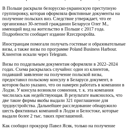
В Польше раскрыли белорусско-украинскую преступную
группировку, которая оформляла фиктивные документы на
получение польских виз. Следствие утверждает, что ее
организовал 30-летний гражданин Беларуси Олег М.,
имеющий вид на жительство в Польше с 2017 года.
Подробности сообщает издание Rzeczpospolita.
Иностранцам помогали получать гостевые и образовательные
визы, а также визы по программе Poland Business Harbour.
Клиентов искали через Telegram.
Визы по поддельным документам оформляли в 2022–2024
годах. Схема раскрылась случайно: один из клиентов,
подавший заявление на получение польской визы,
предоставил польскому консулу в Беларуси документ, в
котором было указано, что он намерен работать в компании в
Лодзи. У консула возникли сомнения, т. к. эта компания
числилась как недействующая. В результате выяснилось, что
две такие фирмы якобы выдали 321 приглашение для
трудоустройства. Дальнейшее расследование обнаружило
шесть фиктивных компаний в Лодзи и Белостоке, которые
выдали более 2 тыс. таких приглашений.
Как сообщил прокурор Павел Ясяк, только на получение