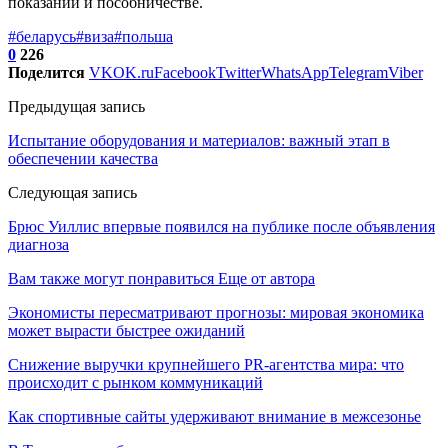
показаний и пособничестве.
#беларусь
#виза
#польша
0
226
Поделится
VK
OK.ru
Facebook
Twitter
WhatsApp
Telegram
Viber
Предыдущая запись
Испытание оборудования и материалов: важный этап в
обеспечении качества
Следующая запись
Брюс Уиллис впервые появился на публике после объявления
диагноза
Вам также могут понравиться
Еще от автора
Экономисты пересматривают прогнозы: мировая экономика
может вырасти быстрее ожиданий
Снижение выручки крупнейшего PR-агентства мира: что
происходит с рынком коммуникаций
Как спортивные сайты удерживают внимание в межсезонье