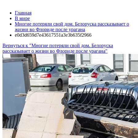
Главная
В мире
Многие потеряли свой дом. Белоруска рассказывает о
жизни во Флориде после урагана
e0d3d659d7e43617551a3e3b635f2966
Вернуться к "Многие потеряли свой дом. Белоруска
рассказывает о жизни во Флориде после урагана"