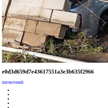
e0d3d659d7e43617551a3e3b635f2966
предыдущий