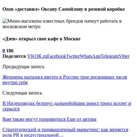
Ozon «доставил» Оксану Самойлову в розовой коробке
«Дзен» открыл свое кафе в Москве
0
186
Поделится
VK
OK.ru
Facebook
Twitter
WhatsApp
Telegram
Viber
Предыдущая запись
Женщина пыталась ввезти в Россию трое роскошных часов
внутри себя
Следующая запись
В Нидерландах белорус-дальнобойщик ранил троих коллег и
скрылся
Вам также могут понравиться
Еще от автора
Стратегический и промышленный маркетинг: как меняется
роль PR в индустриальной…