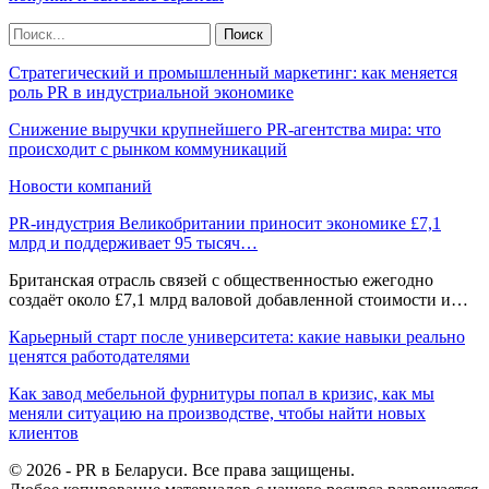
Стратегический и промышленный маркетинг: как меняется
роль PR в индустриальной экономике
Снижение выручки крупнейшего PR-агентства мира: что
происходит с рынком коммуникаций
Новости компаний
PR-индустрия Великобритании приносит экономике £7,1
млрд и поддерживает 95 тысяч…
Британская отрасль связей с общественностью ежегодно
создаёт около £7,1 млрд валовой добавленной стоимости и…
Карьерный старт после университета: какие навыки реально
ценятся работодателями
Как завод мебельной фурнитуры попал в кризис, как мы
меняли ситуацию на производстве, чтобы найти новых
клиентов
© 2026 - PR в Беларуси. Все права защищены.