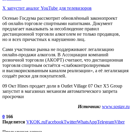
X запустит аналог YouTube для телевизоров
Осенью Госдума рассмотрит обновлённый законопроект
об онлайн-торговле спиртными напитками. Документ
предлагает наказывать за несоблюдение правил
дистанционной торговли алкоголем не только продавцов,
но и всех причастных к нарушению лиц.
Сами участники рынка не поддерживают легализацию
онлайн-продажи алкоголя. В Ассоциации компаний
розничной торговли (АКОРТ) считают, что дистанционная
торговля спиртным остаётся «слабоконтролируемым
и высокорискованным каналом реализации», а её легализация
создаёт риски для покупателей.
09 Окт Hines продает доли в Outlet Village 07 Окт X5 Group
запустит в магазинах механизм автоматического запрета
просрочки
Источник:
www.sostav.ru
0
166
Поделится
VK
OK.ru
Facebook
Twitter
WhatsApp
Telegram
Viber
Предыдущая запись