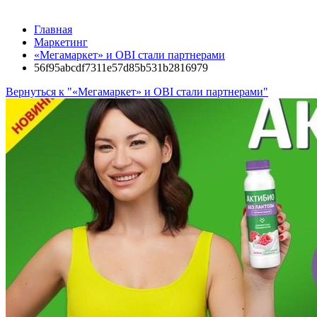
Главная
Маркетинг
«Мегамаркет» и OBI стали партнерами
56f95abcdf7311e57d85b531b2816979
Вернуться к "«Мегамаркет» и OBI стали партнерами"