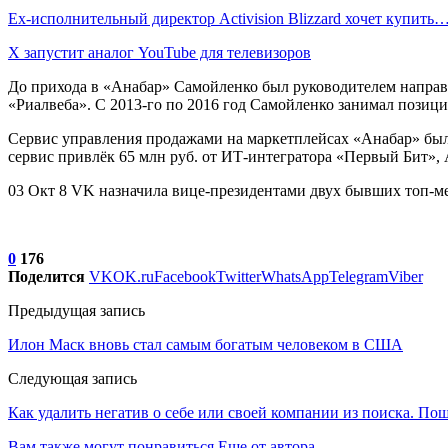
Ex-исполнительный директор Activision Blizzard хочет купить
X запустит аналог YouTube для телевизоров
До прихода в «Анабар» Самойленко был руководителем направл
«Риалвеба». С 2013-го по 2016 год Самойленко занимал позиц
Сервис управления продажами на маркетплейсах «Анабар» бы
сервис привлёк 65 млн руб. от ИТ-интегратора «Первый Бит», 
03 Окт 8 VK назначила вице-президентами двух бывших топ-ме
0
176
Поделится
VK
OK.ru
Facebook
Twitter
WhatsApp
Telegram
Viber
Предыдущая запись
Илон Маск вновь стал самым богатым человеком в США
Следующая запись
Как удалить негатив о себе или своей компании из поиска. По
Вам также могут понравиться
Еще от автора