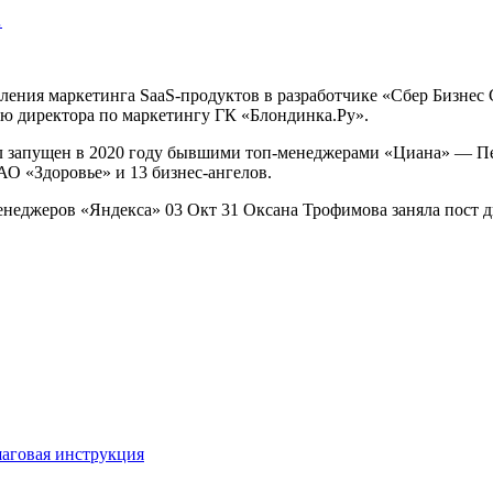
…
ения маркетинга SaaS-продуктов в разработчике «Сбер Бизнес С
ию директора по маркетингу ГК «Блондинка.Ру».
л запущен в 2020 году бывшими топ-менеджерами «Циана» — Пе
АО «Здоровье» и 13 бизнес-ангелов.
неджеров «Яндекса» 03 Окт 31 Оксана Трофимова заняла пост д
шаговая инструкция