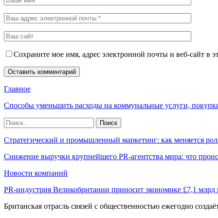
Сохраните мое имя, адрес электронной почты и веб-сайт в э
Главное
Способы уменьшить расходы на коммунальные услуги, покупк
Стратегический и промышленный маркетинг: как меняется рол
Снижение выручки крупнейшего PR-агентства мира: что прои
Новости компаний
PR-индустрия Великобритании приносит экономике £7,1 млрд
Британская отрасль связей с общественностью ежегодно созда