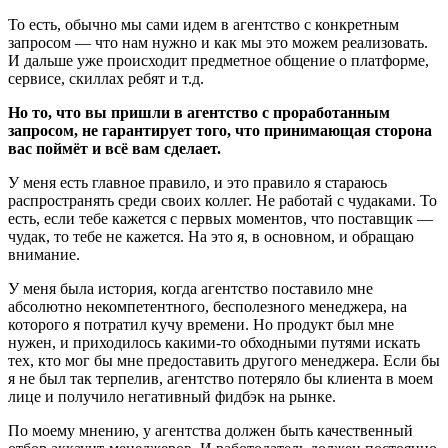
То есть, обычно мы сами идем в агентство с конкретным
запросом — что нам нужно и как мы это можем реализовать.
И дальше уже происходит предметное общение о платформе,
сервисе, скиллах ребят и т.д.
Но то, что вы пришли в агентство с проработанным
запросом, не гарантирует того, что принимающая сторона
вас поймёт и всё вам сделает.
У меня есть главное правило, и это правило я стараюсь
распространять среди своих коллег. Не работай с чудаками. То
есть, если тебе кажется с первых моментов, что поставщик —
чудак, то тебе не кажется. На это я, в основном, и обращаю
внимание.
У меня была история, когда агентство поставило мне
абсолютно некомпетентного, бесполезного менеджера, на
которого я потратил кучу времени. Но продукт был мне
нужен, и приходилось какими-то обходными путями искать
тех, кто мог бы мне предоставить другого менеджера. Если бы
я не был так терпелив, агентство потеряло бы клиента в моем
лице и получило негативный фидбэк на рынке.
По моему мнению, у агентства должен быть качественный