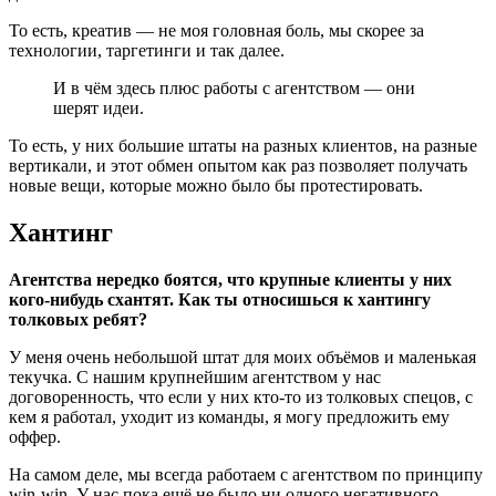
То есть, креатив — не моя головная боль, мы скорее за
технологии, таргетинги и так далее.
И в чём здесь плюс работы с агентством — они
шерят идеи.
То есть, у них большие штаты на разных клиентов, на разные
вертикали, и этот обмен опытом как раз позволяет получать
новые вещи, которые можно было бы протестировать.
Хантинг
Агентства нередко боятся, что крупные клиенты у них
кого-нибудь схантят. Как ты относишься к хантингу
толковых ребят?
У меня очень небольшой штат для моих объёмов и маленькая
текучка. С нашим крупнейшим агентством у нас
договоренность, что если у них кто-то из толковых спецов, с
кем я работал, уходит из команды, я могу предложить ему
оффер.
На самом деле, мы всегда работаем с агентством по принципу
win-win. У нас пока ещё не было ни одного негативного