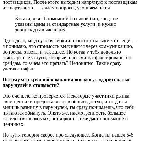
поставщиков. После этого выходим напрямую к поставщикам
из шорт-листа — задаём вопросы, уточняем цены.
Кстати, для IT-компаний большой бич, когда не
указаны цены за стандартные услуги, и нужно
звонить для выяснения.
Одно дело, когда у тебя гибкий прайсинг на какие-то вещи —
я понимаю, что стоимость выясняется через коммуникацию,
вопросы, ответы и так далее. Но когда у тебя довольно
стандартные услуги, которые плюс-минус фиксированы по
грейдам, то зачем это прятать? Непонятно. Такие сразу
улетают нафиг.
Потому что крупной компании они могут «дорисовать»
пару нулей в стоимости?
Это очень легко проверяется. Некоторые участники рынка
свои ценники предоставляют в общий доступ, и когда ты
видишь разницу в пару нулей, ты сразу понимаешь, что тебя
пытаются обмануть. Опять же, насмотренность, большое
количество знакомых, нетворкинг тоже дает понимание о
ценниках.
Но тут я говорил скорее про следующее. Когда ты нашел 5-6
хороших агентств, плюс-минус одинаковых, ты не пойдешь