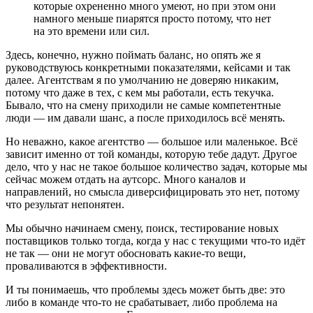
которые охрененно много умеют, но при этом они
намного меньше пиарятся просто потому, что нет
на это времени или сил.
Здесь, конечно, нужно поймать баланс, но опять же я
руководствуюсь конкретными показателями, кейсами и так
далее. Агентствам я по умолчанию не доверяю никаким,
потому что даже в тех, с кем мы работали, есть текучка.
Бывало, что на смену приходили не самые компетентные
люди — им давали шанс, а после приходилось всё менять.
Но неважно, какое агентство — большое или маленькое. Всё
зависит именно от той команды, которую тебе дадут. Другое
дело, что у нас не такое большое количество задач, которые мы
сейчас можем отдать на аутсорс. Много каналов и
направлений, но смысла диверсифицировать это нет, потому
что результат непонятен.
Мы обычно начинаем смену, поиск, тестирование новых
поставщиков только тогда, когда у нас с текущими что-то идёт
не так — они не могут обосновать какие-то вещи,
проваливаются в эффективности.
И ты понимаешь, что проблемы здесь может быть две: это
либо в команде что-то не срабатывает, либо проблема на