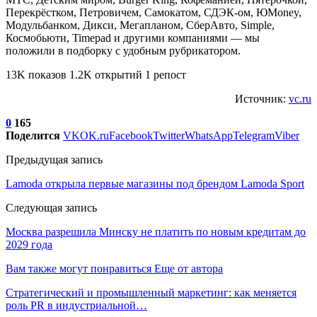
Перекрёстком, Петровичем, Самокатом, СДЭК-ом, ЮMoney,
Модульбанком, Дикси, Мегапланом, СберАвто, Simple,
Космобьюти, Timepad и другими компаниями — мы
положили в подборку с удобным рубрикатором.
13K показов 1.2K открытий 1 репост
Источник:
vc.ru
0
165
Поделится
VK
OK.ru
Facebook
Twitter
WhatsApp
Telegram
Viber
Предыдущая запись
Lamoda открыла первые магазины под брендом Lamoda Sport
Следующая запись
Москва разрешила Минску не платить по новым кредитам до
2029 года
Вам также могут понравиться
Еще от автора
Стратегический и промышленный маркетинг: как меняется
роль PR в индустриальной…