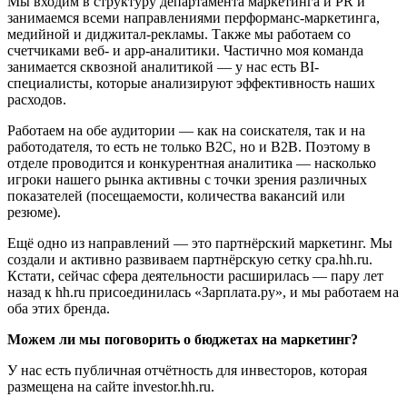
Мы входим в структуру департамента маркетинга и PR и
занимаемся всеми направлениями перформанс-маркетинга,
медийной и диджитал-рекламы. Также мы работаем со
счетчиками веб- и app-аналитики. Частично моя команда
занимается сквозной аналитикой — у нас есть BI-
специалисты, которые анализируют эффективность наших
расходов.
Работаем на обе аудитории — как на соискателя, так и на
работодателя, то есть не только B2C, но и B2B. Поэтому в
отделе проводится и конкурентная аналитика — насколько
игроки нашего рынка активны с точки зрения различных
показателей (посещаемости, количества вакансий или
резюме).
Ещё одно из направлений — это партнёрский маркетинг. Мы
создали и активно развиваем партнёрскую сетку cpa.hh.ru.
Кстати, сейчас сфера деятельности расширилась — пару лет
назад к hh.ru присоединилась «Зарплата.ру», и мы работаем на
оба этих бренда.
Можем ли мы поговорить о бюджетах на маркетинг?
У нас есть публичная отчётность для инвесторов, которая
размещена на сайте investor.hh.ru.