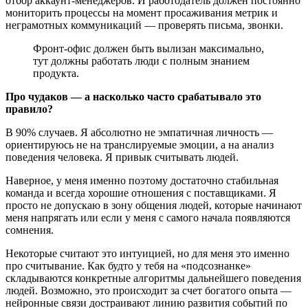
отбор аккаунт-менеджеров. И работодатель должен постоянно
мониторить процессы на момент просаживания метрик и
неграмотных коммуникаций — проверять письма, звонки.
Фронт-офис должен быть вылизан максимально,
тут должны работать люди с полным знанием
продукта.
Про чудаков — а насколько часто срабатывало это
правило?
В 90% случаев. Я абсолютно не эмпатичная личность —
ориентируюсь не на транслируемые эмоции, а на анализ
поведения человека. Я привык считывать людей.
Наверное, у меня именно поэтому достаточно стабильная
команда и всегда хорошие отношения с поставщиками. Я
просто не допускаю в зону общения людей, которые начинают
меня напрягать или если у меня с самого начала появляются
сомнения.
Некоторые считают это интуицией, но для меня это именно
про считывание. Как будто у тебя на «подсознанке»
складываются конкретные алгоритмы дальнейшего поведения
людей. Возможно, это происходит за счет богатого опыта —
нейронные связи достраивают линию развития событий по