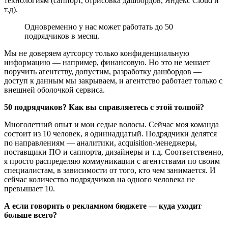
технологиям (саппорт, отрисовка дашбордов, Яндекс Cloud и
т.д).
Одновременно у нас может работать до 50
подрядчиков в месяц.
Мы не доверяем аутсорсу только конфиденциальную
информацию — например, финансовую. Но это не мешает
поручить агентству, допустим, разработку дашбордов —
доступ к данным мы закрываем, и агентство работает только с
внешней оболочкой сервиса.
50 подрядчиков? Как вы справляетесь с этой толпой?
Многолетний опыт и мои седые волосы. Сейчас моя команда
состоит из 10 человек, я одиннадцатый. Подрядчики делятся
по направлениям — аналитики, acquisition-менеджеры,
поставщики ПО и саппорта, дизайнеры и т.д. Соответственно,
я просто распределяю коммуникации с агентствами по своим
специалистам, в зависимости от того, кто чем занимается. И
сейчас количество подрядчиков на одного человека не
превышает 10.
А если говорить о рекламном бюджете — куда уходит
больше всего?