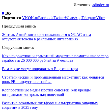
Источник:
adindex.ru
0
165
Поделится
VK
OK.ru
Facebook
Twitter
WhatsApp
Telegram
Viber
Предыдущая запись
Житель Алтайского края пожаловался в УФАС из-за
отсутствия токена в рекламных интеграциях
Следующая запись
Как нейрокотики и грамотный маркетинг помогли школе таро
заработать 26 000 000 рублей за 9 месяцев
Вам также могут понравиться
Еще от автора
Стратегический и промышленный маркетинг: как меняется
роль PR в индустриальной…
Корпоративные медиа против соцсетей: как бренды
возвращают контроль над повесткой
Развитие локальных платформ и альтернатива западным
соцсетям в 2025 году