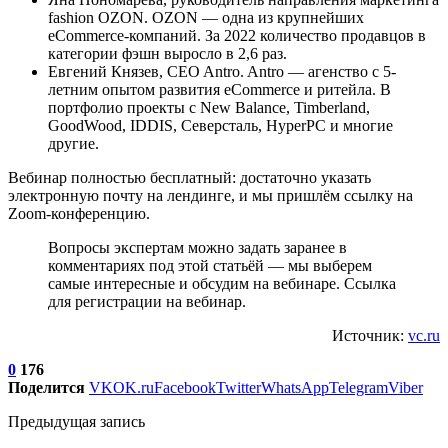
fashion OZON. OZON — одна из крупнейших
eCommerce-компаний. За 2022 количество продавцов в
категории фэшн выросло в 2,6 раз.
Евгений Князев, CEO Antro. Antro — агенство с 5-
летним опытом развития eCommerce и ритейла. В
портфолио проекты с New Balance, Timberland,
GoodWood, IDDIS, Северсталь, HyperPC и многие
другие.
Вебинар полностью бесплатный: достаточно указать
электронную почту на лендинге, и мы пришлём ссылку на
Zoom-конференцию.
Вопросы экспертам можно задать заранее в
комментариях под этой статьёй — мы выберем
самые интересные и обсудим на вебинаре. Ссылка
для регистрации на вебинар.
Источник:
vc.ru
0
176
Поделится
VK
OK.ru
Facebook
Twitter
WhatsApp
Telegram
Viber
Предыдущая запись