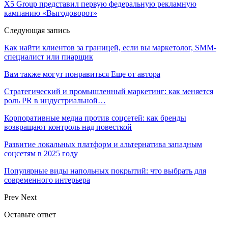
X5 Group представил первую федеральную рекламную
кампанию «Выгодоворот»
Следующая запись
Как найти клиентов за границей, если вы маркетолог, SMM-
специалист или пиарщик
Вам также могут понравиться
Еще от автора
Стратегический и промышленный маркетинг: как меняется
роль PR в индустриальной…
Корпоративные медиа против соцсетей: как бренды
возвращают контроль над повесткой
Развитие локальных платформ и альтернатива западным
соцсетям в 2025 году
Популярные виды напольных покрытий: что выбрать для
современного интерьера
Prev
Next
Оставьте ответ