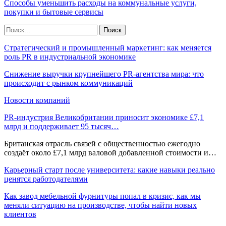
Способы уменьшить расходы на коммунальные услуги,
покупки и бытовые сервисы
Стратегический и промышленный маркетинг: как меняется
роль PR в индустриальной экономике
Снижение выручки крупнейшего PR-агентства мира: что
происходит с рынком коммуникаций
Новости компаний
PR-индустрия Великобритании приносит экономике £7,1
млрд и поддерживает 95 тысяч…
Британская отрасль связей с общественностью ежегодно
создаёт около £7,1 млрд валовой добавленной стоимости и…
Карьерный старт после университета: какие навыки реально
ценятся работодателями
Как завод мебельной фурнитуры попал в кризис, как мы
меняли ситуацию на производстве, чтобы найти новых
клиентов