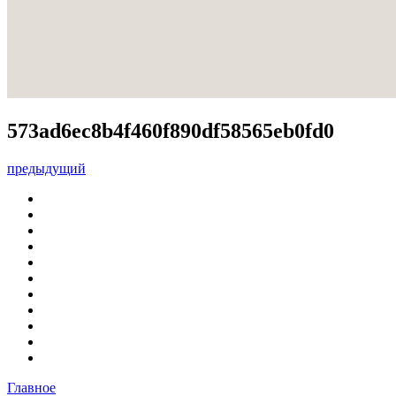
573ad6ec8b4f460f890df58565eb0fd0
предыдущий
Главное