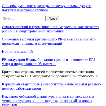
Способы уменьшить расходы на коммунальные услуги,
покупки и бытовые сервисы
Стратегический и промышленный маркетинг: как меняется
роль PR в индустриальной экономике
Снижение выручки крупнейшего PR-агентства мира: что
происходит с рынком коммуникаций
Новости компаний
PR-индустрия Великобритании приносит экономике £7,1
млрд и поддерживает 95 тысяч…
Британская отрасль связей с общественностью ежегодно
создаёт около £7,1 млрд валовой добавленной стоимости и…
Карьерный старт после университета: какие навыки реально
ценятся работодателями
Как завод мебельной фурнитуры попал в кризис, как мы
меняли ситуацию на производстве, чтобы найти новых
клиентов