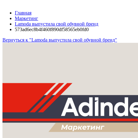
Главная
Маркетинг
Lamoda выпустила свой обувной бренд
573ad6ec8b4f460f890df58565eb0fd0
Вернуться к "Lamoda выпустила свой обувной бренд"