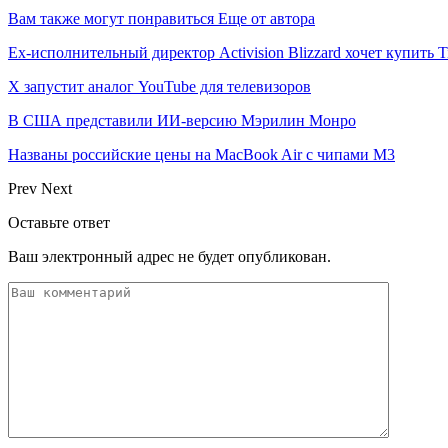
Вам также могут понравиться
Еще от автора
Ex-исполнительный директор Activision Blizzard хочет купить T
X запустит аналог YouTube для телевизоров
В США представили ИИ-версию Мэрилин Монро
Названы российские цены на MacBook Air с чипами M3
Prev
Next
Оставьте ответ
Ваш электронный адрес не будет опубликован.