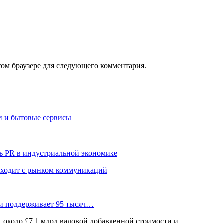
том браузере для следующего комментария.
и и бытовые сервисы
ь PR в индустриальной экономике
сходит с рынком коммуникаций
 и поддерживает 95 тысяч…
ёт около £7,1 млрд валовой добавленной стоимости и…