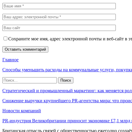
Сохраните мое имя, адрес электронной почты и веб-сайт в э
Главное
Способы уменьшить расходы на коммунальные услуги, покупк
Стратегический и промышленный маркетинг: как меняется рол
Снижение выручки крупнейшего PR-агентства мира: что прои
Новости компаний
PR-индустрия Великобритании приносит экономике £7,1 млрд
Британская отрасль связей с общественностью ежегодно созда