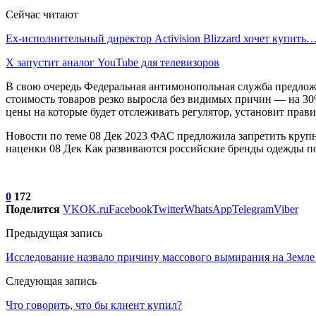
Сейчас читают
Ex-исполнительный директор Activision Blizzard хочет купить
X запустит аналог YouTube для телевизоров
В свою очередь Федеральная антимонопольная служба предложи
стоимость товаров резко выросла без видимых причин — на 30
цены на которые будет отслеживать регулятор, установит правит
Новости по теме 08 Дек 2023 ФАС предложила запретить крупн
наценки 08 Дек Как развиваются российские бренды одежды по
0
172
Поделится
VK
OK.ru
Facebook
Twitter
WhatsApp
Telegram
Viber
Предыдущая запись
Исследование назвало причину массового вымирания на Земле 
Следующая запись
Что говорить, что бы клиент купил?