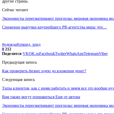
другие страны.
Сейчас читают
Экономисты пересматривают прогнозы: мировая экономика м
Снижение выручки крупнейшего PR-агентства мира: что…
#одежда
#секонд_хенд
0
212
Поделится
VK
OK.ru
Facebook
Twitter
WhatsApp
Telegram
Viber
Предыдущая запись
Как проверить бизнес идею до вложения денег?
Следующая запись
Типы клиентов, как с ними работать и зачем все это вообще н
Вам также могут понравиться
Еще от автора
Экономисты пересматривают прогнозы: мировая экономика мо