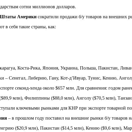
дарствам сотни миллионов долларов.
 Штаты Америки
сократили продажи б/у товаров на внешних рынк
 в себя такие страны, как:
карагуа, Коста-Рика, Япония, Украина, Польша, Пакистан, Лив
 – Сенегал, Либерию, Гану, Кот-д’Ивуар, Тунис, Кению, Анголу
кспорте секонд-хенда около $657 млн. Для сравнения: годом ране
89,9 млн), Филиппины ($88,0 млн), Анголу ($70,5 млн), Танзани
выступали ключевыми рынками для КНР при экспорте товарной п
ния
– в прошлом году поставил на внешние рынки б/у товаров на 
нгрию ($20,9 млн), Пакистан ($14,5 млн), Кению ($9,6 млн), Мар