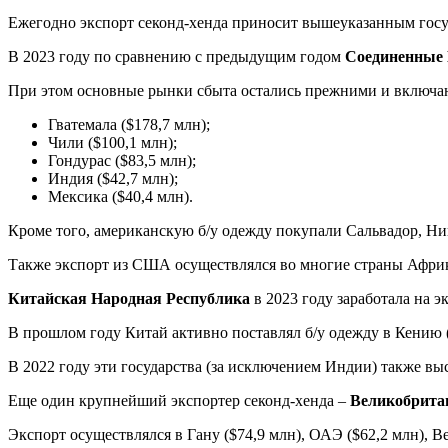
Ежегодно экспорт секонд-хенда приносит вышеуказанным госу
В 2023 году по сравнению с предыдущим годом
Соединенные
При этом основные рынки сбыта остались прежними и включают
Гватемала ($178,7 млн);
Чили ($100,1 млн);
Гондурас ($83,5 млн);
Индия ($42,7 млн);
Мексика ($40,4 млн).
Кроме того, американскую б/у одежду покупали Сальвадор, Ни
Также экспорт из США осуществлялся во многие страны Африки
Китайская Народная Республика
в 2023 году заработала на э
В прошлом году Китай активно поставлял б/у одежду в Кению ($
В 2022 году эти государства (за исключением Индии) также 
Еще один крупнейший экспортер секонд-хенда –
Великобрита
Экспорт осуществлялся в Гану ($74,9 млн), ОАЭ ($62,2 млн), Ве