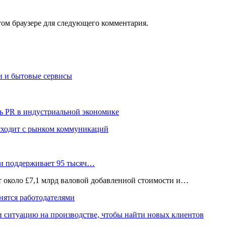
том браузере для следующего комментария.
и и бытовые сервисы
ь PR в индустриальной экономике
сходит с рынком коммуникаций
 и поддерживает 95 тысяч…
ёт около £7,1 млрд валовой добавленной стоимости и…
нятся работодателями
и ситуацию на производстве, чтобы найти новых клиентов