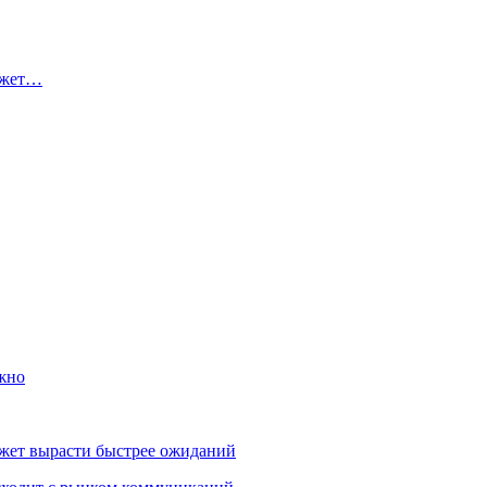
ожет…
ужно
жет вырасти быстрее ожиданий