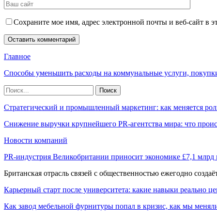
Сохраните мое имя, адрес электронной почты и веб-сайт в э
Главное
Способы уменьшить расходы на коммунальные услуги, покупк
Стратегический и промышленный маркетинг: как меняется рол
Снижение выручки крупнейшего PR-агентства мира: что прои
Новости компаний
PR-индустрия Великобритании приносит экономике £7,1 млрд
Британская отрасль связей с общественностью ежегодно созда
Карьерный старт после университета: какие навыки реально це
Как завод мебельной фурнитуры попал в кризис, как мы менял