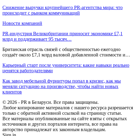
Снижение выручки крупнейшего PR-агентства мира: что
происходит с рынком коммуникаций
Новости компаний
PR-индустрия Великобритании приносит экономике £7,1
млрд и поддерживает 95 тысяч…
Британская отрасль связей с общественностью ежегодно
создаёт около £7,1 млрд валовой добавленной стоимости и…
Карьерный старт после университета: какие навыки реально
ценятся работодателями
Как завод мебельной фурнитуры попал в кризис, как мы
меняли ситуацию на производстве, чтобы найти новых
клиентов
© 2026 - PR в Беларуси. Все права защищены.
Любое копирование материалов с нашего ресурса разрешается
только с обратной активной ссылкой на страницу статьи.
Все материалы опубликованные на сайте взяты с открытых
источников и других порталов интернета, все права на
авторство принадлежат их законным владельцам.
Sign in