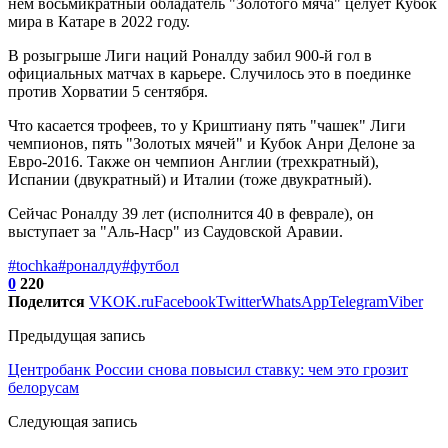
нем восьмикратный обладатель "Золотого мяча" целует Кубок
мира в Катаре в 2022 году.
В розыгрыше Лиги наций Роналду забил 900-й гол в
официальных матчах в карьере. Случилось это в поединке
против Хорватии 5 сентября.
Что касается трофеев, то у Криштиану пять "чашек" Лиги
чемпионов, пять "Золотых мячей" и Кубок Анри Делоне за
Евро-2016. Также он чемпион Англии (трехкратный),
Испании (двукратный) и Италии (тоже двукратный).
Сейчас Роналду 39 лет (исполнится 40 в феврале), он
выступает за "Аль-Наср" из Саудовской Аравии.
#tochka
#роналду
#футбол
0
220
Поделится
VK
OK.ru
Facebook
Twitter
WhatsApp
Telegram
Viber
Предыдущая запись
Центробанк России снова повысил ставку: чем это грозит
белорусам
Следующая запись