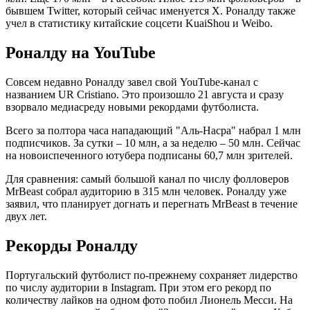
бывшем Twitter, который сейчас именуется Х. Роналду также
учел в статистику китайские соцсети KuaiShou и Weibo.
Роналду на YouTube
Совсем недавно Роналду завел свой YouTube-канал с
названием UR Cristiano. Это произошло 21 августа и сразу
взорвало медиасреду новыми рекордами футболиста.
Всего за полтора часа нападающий "Аль-Насра" набрал 1 млн
подписчиков. За сутки – 10 млн, а за неделю – 50 млн. Сейчас
на новоиспеченного ютубера подписаны 60,7 млн зрителей.
Для сравнения: самый большой канал по числу фолловеров
MrBeast собрал аудиторию в 315 млн человек. Роналду уже
заявил, что планирует догнать и перегнать MrBeast в течение
двух лет.
Рекорды Роналду
Португальский футболист по-прежнему сохраняет лидерство
по числу аудитории в Instagram. При этом его рекорд по
количеству лайков на одном фото побил Лионель Месси. На