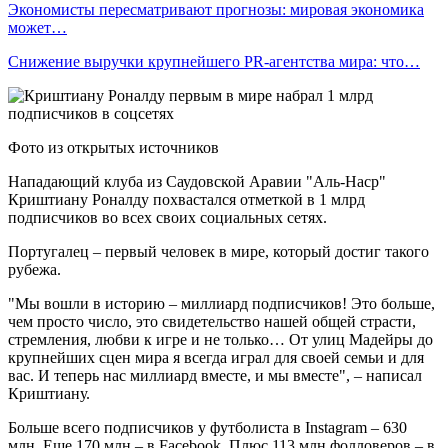
Экономисты пересматривают прогнозы: мировая экономика
может…
Снижение выручки крупнейшего PR-агентства мира: что…
Фото из открытых источников
Нападающий клуба из Саудовской Аравии "Аль-Наср"
Криштиану Роналду похвастался отметкой в 1 млрд
подписчиков во всех своих социальных сетях.
Португалец – первый человек в мире, который достиг такого
рубежа.
"Мы вошли в историю – миллиард подписчиков! Это больше,
чем просто число, это свидетельство нашей общей страсти,
стремления, любви к игре и не только… От улиц Мадейры до
крупнейших сцен мира я всегда играл для своей семьи и для
вас. И теперь нас миллиард вместе, и мы вместе", – написал
Криштиану.
Больше всего подписчиков у футболиста в Instagram – 630
млн. Еще 170 млн – в Facebook. Плюс 113 млн фолловеров – в