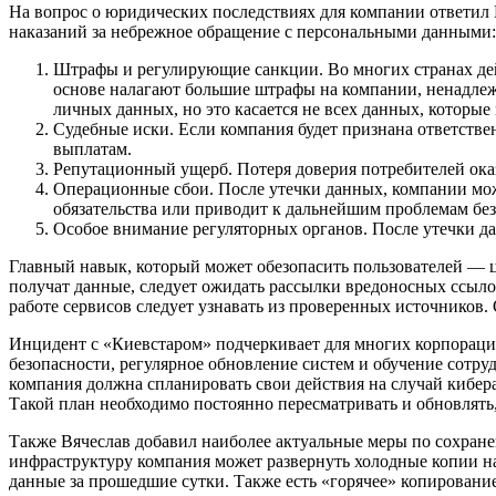
На вопрос о юридических последствиях для компании ответил Вя
наказаний за небрежное обращение с персональными данными:
Штрафы и регулирующие санкции. Во многих странах дей
основе налагают большие штрафы на компании, ненадле
личных данных, но это касается не всех данных, которые
Судебные иски. Если компания будет признана ответств
выплатам.
Репутационный ущерб. Потеря доверия потребителей ока
Операционные сбои. После утечки данных, компании мож
обязательства или приводит к дальнейшим проблемам бе
Особое внимание регуляторных органов. После утечки д
Главный навык, который может обезопасить пользователей — ц
получат данные, следует ожидать рассылки вредоносных ссыло
работе сервисов следует узнавать из проверенных источников
Инцидент с «Киевстаром» подчеркивает для многих корпораций
безопасности, регулярное обновление систем и обучение сотр
компания должна спланировать свои действия на случай кибер
Такой план необходимо постоянно пересматривать и обновлять
Также Вячеслав добавил наиболее актуальные меры по сохране
инфраструктуру компания может развернуть холодные копии н
данные за прошедшие сутки. Также есть «горячее» копирование