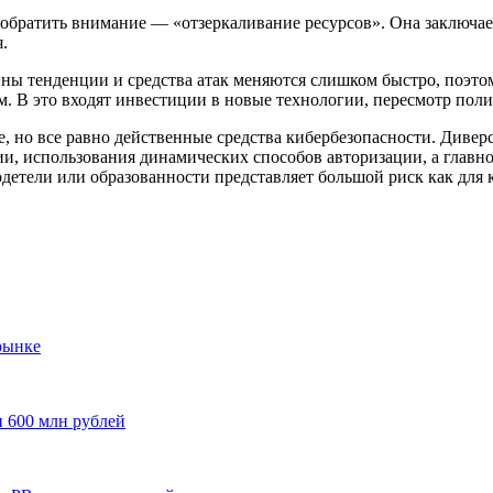
 обратить внимание — «отзеркаливание ресурсов». Она заключает
.
йны тенденции и средства атак меняются слишком быстро, поэто
. В это входят инвестиции в новые технологии, пересмотр поли
, но все равно действенные средства кибербезопасности. Диве
ции, использования динамических способов авторизации, а гла
етели или образованности представляет большой риск как для к
рынке
и 600 млн рублей