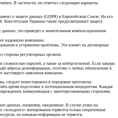
Partners. В частности, он отметил следующие варианты
амент о защите данных (GDPR) в Европейском Союзе. На его
й. Конституция Украины также предусматривает защиту
ых данных, это приведет к значительным компенсационным
олее надежную компанию.
дования и устранения проблемы. Это влияет на договорные
о стороны регуляторных органов.
и сложностью паролей, а также за кибергигиеной. Если хакеры
ходят вбросы дезинформации, поэтому о любых обновлениях в
от настоящего заявления компании.
а, следует инвестировать в передовые протоколы
елять время подготовке к потенциальным инцидентам. Каждая
повреждения, коммуникация с заинтересованными сторонами.
ие данных, например, ежедневное. В случае атаки на
ю «холодного» копирования теряются только оперативные
есурсов, но никакая информация не теряется.