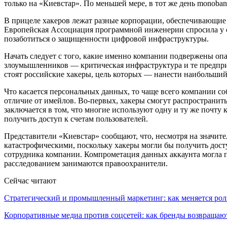
только на «Киевстар». По меньшей мере, в тот же день monoba
В прицеле хакеров лежат разные корпорации, обеспечивающие 
Европейская Ассоциация программной инженерии спросила у св
позаботиться о защищенности цифровой инфраструктуры.
Начать следует с того, какие именно компании подвержены опа
злоумышленников — критическая инфраструктура и те предприя
стоят российские хакеры, цель которых — нанести наибольши
Что касается персональных данных, то чаще всего компании с
отличие от имейлов. Во-первых, хакеры смогут распространить
заключается в том, что многие используют одну и ту же почту
получить доступ к счетам пользователей.
Представители «Киевстар» сообщают, что, несмотря на значит
катастрофическими, поскольку хакеры могли бы получить досту
сотрудника компании. Компрометация данных аккаунта могла п
расследованием занимаются правоохранители.
Сейчас читают
Стратегический и промышленный маркетинг: как меняется ро
Корпоративные медиа против соцсетей: как бренды возвраща