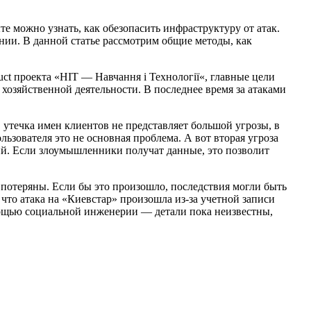
 можно узнать, как обезопасить инфраструктуру от атак.
ии. В данной статье рассмотрим общие методы, как
ct проекта «НІТ — Навчання і Технології«, главные цели
хозяйственной деятельности. В последнее время за атаками
утечка имен клиентов не представляет большой угрозы, в
ьзователя это не основная проблема. А вот вторая угроза
ций. Если злоумышленники получат данные, это позволит
потеряны. Если бы это произошло, последствия могли быть
что атака на «Киевстар» произошла из-за учетной записи
мощью социальной инженерии — детали пока неизвестны,