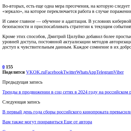
Во-вторых, есть еще одна мера пресечения, на которую следует
«зеркало», на которое переключается работа в случае поражения
И самое главное — обучение и адаптация. В условиях киберво
безопасности и приспосабливать стратегии к текущим событиям
Кроме этих способов, Дмитрий Цилуйко добавил более простые
уровней доступа, постоянной актуализации методов авториза
доступ к чувствительным данным. Каждое сомнение в их доброд
0
155
Поделится
VK
OK.ru
Facebook
Twitter
WhatsApp
Telegram
Viber
Предыдущая запись
Тренды в продвижении в соц сетях в 2024 году на российском 
Следующая запись
В первый день года сборы российского кинопроката превысил
Вам также могут понравиться
Еще от автора