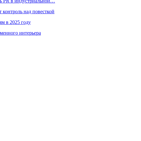
ль PR в индустриальной…
 контроль над повесткой
ям в 2025 году
менного интерьера