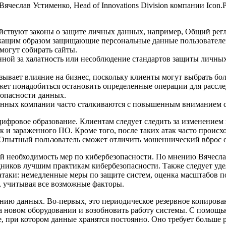
чеслав Устименко, Head of Innovations Division компании Icon.
ствуют законы о защите личных данных, например, Общий регл
жащим образом защищающие персональные данные пользователе
 могут собирать сайты.
енной за халатность или несоблюдение стандартов защиты личн
зывает влияние на бизнес, поскольку клиенты могут выбрать б
ет понадобиться остановить определенные операции для рассле
зопасности данных.
анных компании часто сталкиваются с повышенным вниманием с
ифровое образование. Клиентам следует следить за изменением 
к и зараженного ПО. Кроме того, после таких атак часто проис
. Опытный пользователь сможет отличить мошеннический вброс 
 необходимость мер по кибербезопасности. По мнению Вячеслав
удников лучшим практикам кибербезопасности. Также следует уд
атаки: немедленные меры по защите систем, оценка масштабов 
, учитывая все возможные факторы.
нию данных. Во-первых, это периодическое резервное копирован
а новом оборудовании и возобновить работу системы. С помощь
, при котором данные хранятся постоянно. Оно требует больше р