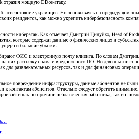
nk отразил мощную DDos-атаку.
благосостояние украинцев. Но основываясь на предыдущем опыте
оих резидентов, как можно укрепить кибербезопасность компан
сности кибератак. Как отмечает Дмитрий Цилуйко, Head of Produ
тия, которые содержат данные о физических лицах и субъектах 
й ущерб и большие убытки.
обирают ФИО и электронную почту клиента. По словам Дмитрия, 
 на них рассылку спама и вредоносного ПО. Но для опытного пол
 как для развлекательных ресурсов, так и для финансовых опера
ельное повреждение инфраструктуры, данные абонентов не были 
п к контактам абонентов. Отдельно следует обратить внимание, 
роизойти как по причине неблагочестия работника, так и с по
ль…
ют…