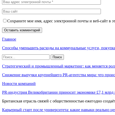
Сохраните мое имя, адрес электронной почты и веб-сайт в э
Главное
Способы уменьшить расходы на коммунальные услуги, покупк
Стратегический и промышленный маркетинг: как меняется рол
Снижение выручки крупнейшего PR-агентства мира: что прои
Новости компаний
PR-индустрия Великобритании приносит экономике £7,1 млрд
Британская отрасль связей с общественностью ежегодно созда
Карьерный старт после университета: какие навыки реально це