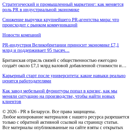
Стратегический и промышленный маркетинг: как меняется
роль PR в индустриальной экономике
Снижение выручки крупнейшего PR-агентства мира: что
происходит с рынком коммуникаций
Новости компаний
PR-индустрия Великобритании приносит экономике £7,1
млрд и поддерживает 95 тысяч…
Британская отрасль связей с общественностью ежегодно
создаёт около £7,1 млрд валовой добавленной стоимости и…
Карьерный старт после университета: какие навыки реально
ценятся работодателями
Как завод мебельной фурнитуры попал в кризис, как мы
меняли ситуацию на производстве, чтобы найти новых
клиентов
© 2026 - PR в Беларуси. Все права защищены.
Любое копирование материалов с нашего ресурса разрешается
только с обратной активной ссылкой на страницу статьи.
Все материалы опубликованные на сайте взяты с открытых