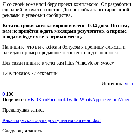
Я со своей командой беру проект комплексно. От разработки
сценарий, визуала и постов. До настройки таргетированной
рекламы и упаковки сообщества.
Кстати, сроки запуска воронки всего 10-14 дней. Поэтому
вам не придётся ждать месяцами результатов, а первые
продажи будут уже в первый месяц.
Напишите, что вы с кейса и бонусом я пропишу смыслы и
накидаю пример продающего контента под ваш проект.
Для связи пишите в телеграм https://t.me/victor_sysoev
1.4K показов 77 открытий
Источник:
vc.ru
0
180
Поделится
VK
OK.ru
Facebook
Twitter
WhatsApp
Telegram
Viber
Предыдущая запись
Какая мужская обувь доступна на сайте adidas?
Следующая запись