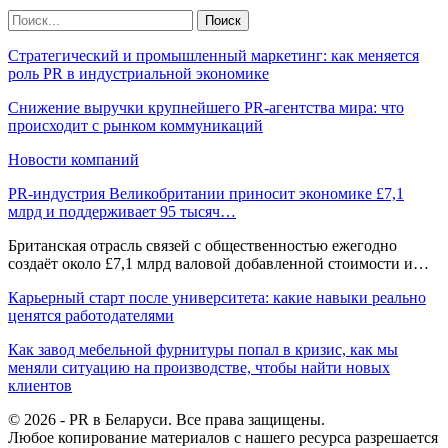
Стратегический и промышленный маркетинг: как меняется
роль PR в индустриальной экономике
Снижение выручки крупнейшего PR-агентства мира: что
происходит с рынком коммуникаций
Новости компаний
PR-индустрия Великобритании приносит экономике £7,1
млрд и поддерживает 95 тысяч…
Британская отрасль связей с общественностью ежегодно
создаёт около £7,1 млрд валовой добавленной стоимости и…
Карьерный старт после университета: какие навыки реально
ценятся работодателями
Как завод мебельной фурнитуры попал в кризис, как мы
меняли ситуацию на производстве, чтобы найти новых
клиентов
© 2026 - PR в Беларуси. Все права защищены.
Любое копирование материалов с нашего ресурса разрешается