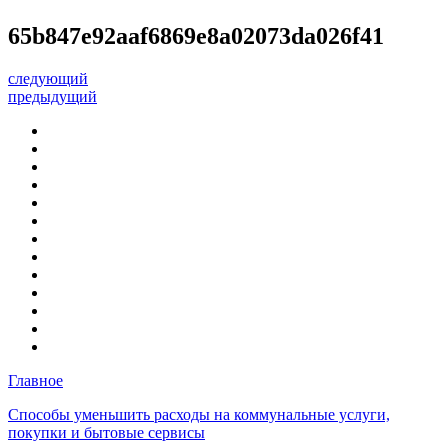
65b847e92aaf6869e8a02073da026f41
следующий
предыдущий
Главное
Способы уменьшить расходы на коммунальные услуги,
покупки и бытовые сервисы